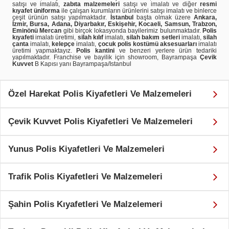
satışı ve imalatı,
zabıta malzemeleri
satışı ve imalatı ve diğer
resmi
kıyafet üniforma
ile çalışan kurumların ürünlerini satışı imalatı ve binlerce
çeşit ürünün satışı yapılmaktadır.
İstanbul
başta olmak üzere
Ankara,
İzmir, Bursa, Adana, Diyarbakır, Eskişehir, Kocaeli, Samsun, Trabzon,
Eminönü Mercan
gibi birçok lokasyonda bayilerimiz bulunmaktadır.
Polis
kıyafeti
imalatı üretimi,
silah kılıf
imalatı,
silah bakım setleri
imalatı,
silah
çanta
imalatı,
kelepçe
imalatı,
çocuk polis kostümü aksesuarları
imalatı
üretimi yapmaktayız.
Polis kantini
ve benzeri yerlere ürün tedariki
yapılmaktadır. Franchise ve bayilik için showroom, Bayrampaşa
Çevik
Kuvvet
B Kapısı yanı Bayrampaşa/Istanbul
Özel Harekat Polis Kiyafetleri Ve Malzemeleri
Çevik Kuvvet Polis Kiyafetleri Ve Malzemeleri
Yunus Polis Kiyafetleri Ve Malzemeleri
Trafik Polis Kiyafetleri Ve Malzemeleri
Şahin Polis Kıyafetleri Ve Malzelemeri