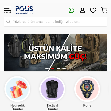
Yüzlerce ürün arasından dilediğinizi bulun..
Tactical
Polis
Asker
Ürünler