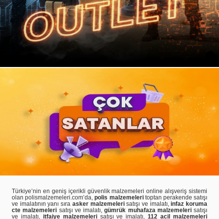
Türkiye’nin en geniş içerikli güvenlik malzemeleri online alışveriş sistemi
olan polismalzemeleri.com’da,
polis malzemeleri
toptan perakende satışı
ve imalatının yanı sıra
asker malzemeleri
satışı ve imalatı,
infaz koruma
cte malzemeleri
satışı ve imalatı,
gümrük muhafaza malzemeleri
satışı
ve imalatı,
itfaiye malzemeleri
satışı ve imalatı,
112 acil malzemeleri