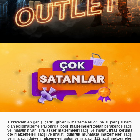
Türkiye’nin en geniş içerikli güvenlik malzemeleri online alışveriş sistemi
olan polismalzemeleri.com’da,
polis malzemeleri
toptan perakende satışı
ve imalatının yanı sıra
asker malzemeleri
satışı ve imalatı,
infaz koruma
cte malzemeleri
satışı ve imalatı,
gümrük muhafaza malzemeleri
satışı
ve imalatı,
itfaiye malzemeleri
satışı ve imalatı,
112 acil malzemeleri