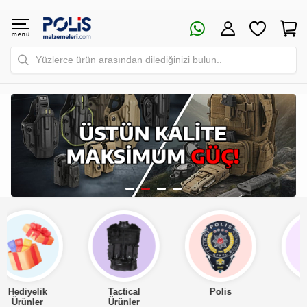
Yüzlerce ürün arasından dilediğinizi bulun..
Tactical
Polis
Asker
Ürünler