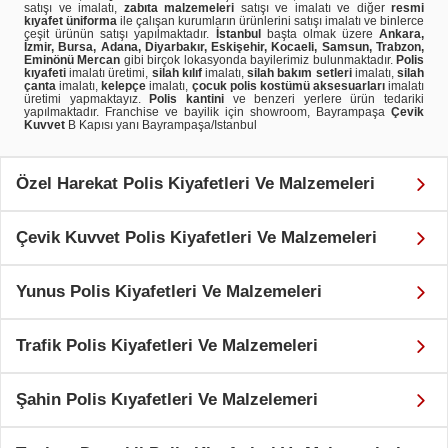
satışı ve imalatı,
zabıta malzemeleri
satışı ve imalatı ve diğer
resmi
kıyafet üniforma
ile çalışan kurumların ürünlerini satışı imalatı ve binlerce
çeşit ürünün satışı yapılmaktadır.
İstanbul
başta olmak üzere
Ankara,
İzmir, Bursa, Adana, Diyarbakır, Eskişehir, Kocaeli, Samsun, Trabzon,
Eminönü Mercan
gibi birçok lokasyonda bayilerimiz bulunmaktadır.
Polis
kıyafeti
imalatı üretimi,
silah kılıf
imalatı,
silah bakım setleri
imalatı,
silah
çanta
imalatı,
kelepçe
imalatı,
çocuk polis kostümü aksesuarları
imalatı
üretimi yapmaktayız.
Polis kantini
ve benzeri yerlere ürün tedariki
yapılmaktadır. Franchise ve bayilik için showroom, Bayrampaşa
Çevik
Kuvvet
B Kapısı yanı Bayrampaşa/Istanbul
Özel Harekat Polis Kiyafetleri Ve Malzemeleri
Çevik Kuvvet Polis Kiyafetleri Ve Malzemeleri
Yunus Polis Kiyafetleri Ve Malzemeleri
Trafik Polis Kiyafetleri Ve Malzemeleri
Şahin Polis Kıyafetleri Ve Malzelemeri