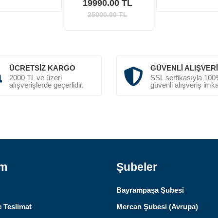
19990.00 TL
25000.00
TL
ÜCRETSIZ KARGO
GÜVENLI ALIŞVER
2000 TL ve üzeri
SSL serfikasıyla 10
alışverişlerde geçerlidir.
güvenli alışveriş imka
ım
Şubeler
Bayrampaşa Şubesi
 Teslimat
Mercan Şubesi (Avrupa)