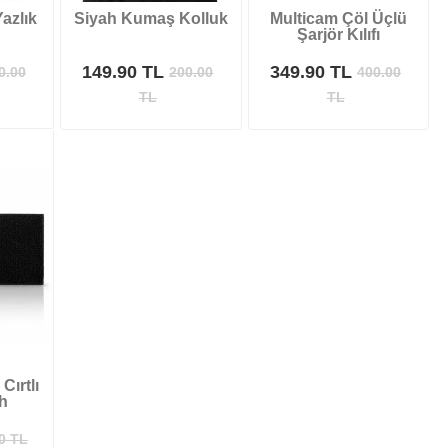
azlık
Siyah Kumaş Kolluk
Multicam Çöl Üçlü
Şarjör Kılıfı
149.90 TL
349.90 TL
0.00
200.00
400.00
TL
TL
Cırtlı
h
0
TL