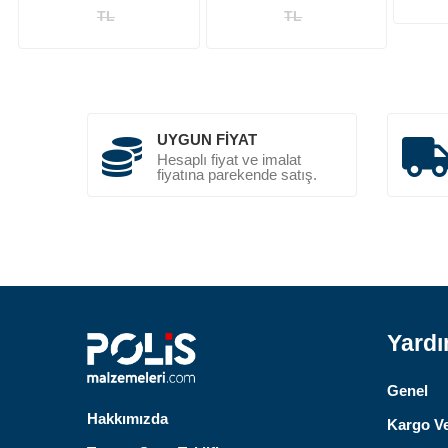
TL
TL
UYGUN FIYAT
Hesaplı fiyat ve imalat
fiyatına parekende satış.
Yard
Genel
Hakkımızda
Kargo Ve