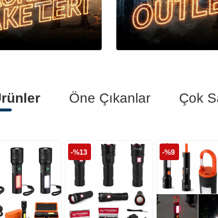
Polis Botları
Polis Kelepçeleri
Polis Tişörtleri
rünler
Öne Çıkanlar
Çok S
-%13
-%9