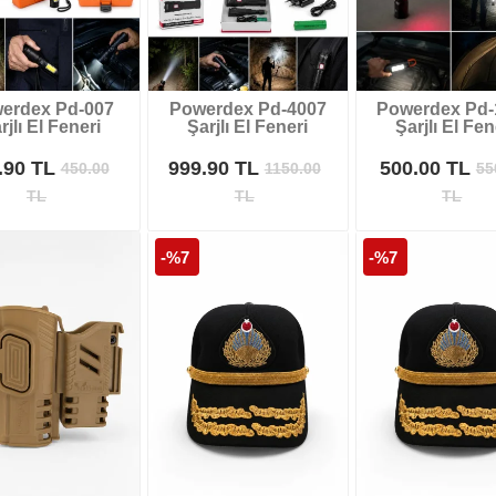
erdex Pd-007
Powerdex Pd-4007
Powerdex Pd-
rjlı El Feneri
Şarjlı El Feneri
Şarjlı El Fen
.90 TL
999.90 TL
500.00 TL
450.00
1150.00
55
TL
TL
TL
-%7
-%7