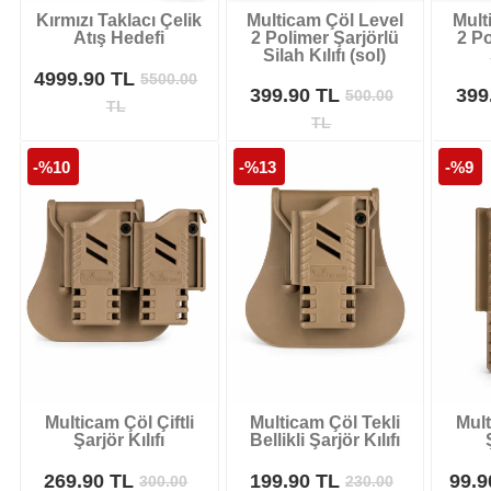
Kırmızı Taklacı Çelik
Multicam Çöl Level
Mult
Atış Hedefi
2 Polimer Şarjörlü
2 Po
Silah Kılıfı (sol)
4999.90 TL
5500.00
399.90 TL
399
500.00
TL
TL
-%10
-%13
-%9
Multicam Çöl Çiftli
Multicam Çöl Tekli
Mult
Şarjör Kılıfı
Bellikli Şarjör Kılıfı
269.90 TL
199.90 TL
99.
300.00
230.00