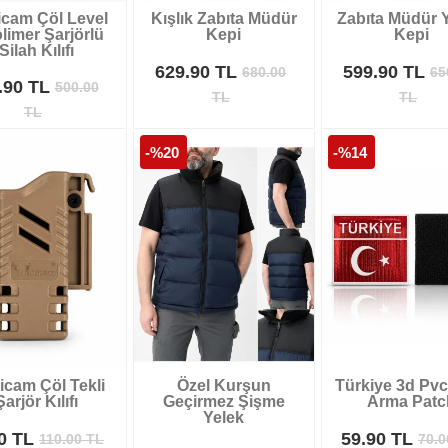
icam Çöl Level
Kışlık Zabıta Müdür
Zabıta Müdür Y
limer Şarjörlü
Kepi
Kepi
Silah Kılıfı
629.90 TL
599.90 TL
680.00
65
.90 TL
500.00
TL
TL
TL
-%20
-%14
icam Çöl Tekli
Özel Kurşun
Türkiye 3d Pvc 
Şarjör Kılıfı
Geçirmez Şişme
Arma Patc
Yelek
90 TL
59.90 TL
110.00
TL
70.0