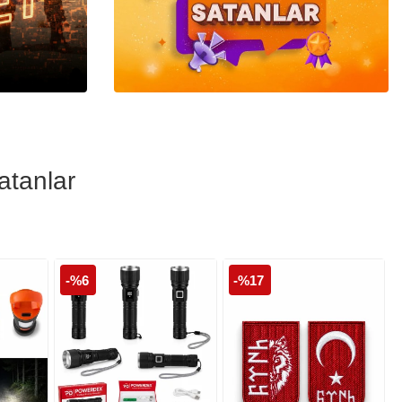
Polis Cüzdanları
Polis Şapka ve
Kepleri
atanlar
-%6
-%17