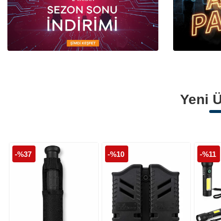
Polis Armaları
Polis Palaskaları
Polis Montları
Yeni Ü
-%37
-%10
-%11