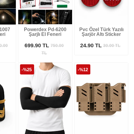
1007
Powerdex Pd-6200
Pvc Özel Türk Yazılı
eri
Şarjlı El Feneri
Şarjör Altı Sticker
699.90 TL
24.90 TL
0.00
750.00
30.00
TL
TL
-%25
-%12