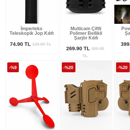
İmperteks
Multicam Çiftli
Pow
Teleskopik Jop Kılıfı
Polimer Bellikli
Şa
Şarjör Kılıfı
74.90 TL
399
120.00
TL
269.90 TL
300.00
TL
-%9
-%20
-%20