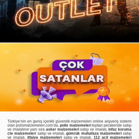
Türkiye’nin en geniş içerikli güvenlik malzemeleri online alışveriş sistemi
olan polismalzemeleri.com’da,
polis malzemeleri
toptan perakende satışı
ve imalatının yanı sıra
asker malzemeleri
satışı ve imalatı,
infaz koruma
cte malzemeleri
satışı ve imalatı,
gümrük muhafaza malzemeleri
satışı
ve imalatı,
itfaiye malzemeleri
satışı ve imalatı,
112 acil malzemeleri