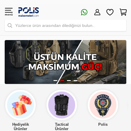
Yüzlerce ürün arasından dilediğinizi bulun..
Tactical
Polis
Asker
Ürünler