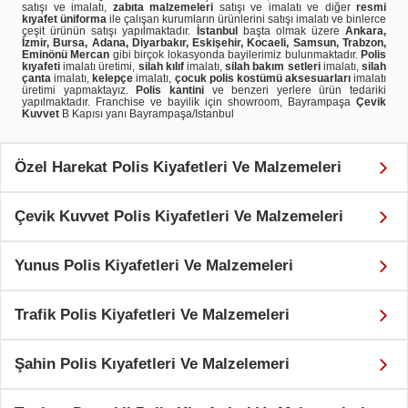
satışı ve imalatı,
zabıta malzemeleri
satışı ve imalatı ve diğer
resmi
kıyafet üniforma
ile çalışan kurumların ürünlerini satışı imalatı ve binlerce
çeşit ürünün satışı yapılmaktadır.
İstanbul
başta olmak üzere
Ankara,
İzmir, Bursa, Adana, Diyarbakır, Eskişehir, Kocaeli, Samsun, Trabzon,
Eminönü Mercan
gibi birçok lokasyonda bayilerimiz bulunmaktadır.
Polis
kıyafeti
imalatı üretimi,
silah kılıf
imalatı,
silah bakım setleri
imalatı,
silah
çanta
imalatı,
kelepçe
imalatı,
çocuk polis kostümü aksesuarları
imalatı
üretimi yapmaktayız.
Polis kantini
ve benzeri yerlere ürün tedariki
yapılmaktadır. Franchise ve bayilik için showroom, Bayrampaşa
Çevik
Kuvvet
B Kapısı yanı Bayrampaşa/Istanbul
Özel Harekat Polis Kiyafetleri Ve Malzemeleri
Çevik Kuvvet Polis Kiyafetleri Ve Malzemeleri
Yunus Polis Kiyafetleri Ve Malzemeleri
Trafik Polis Kiyafetleri Ve Malzemeleri
Şahin Polis Kıyafetleri Ve Malzelemeri