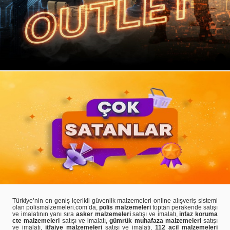
Türkiye’nin en geniş içerikli güvenlik malzemeleri online alışveriş sistemi
olan polismalzemeleri.com’da,
polis malzemeleri
toptan perakende satışı
ve imalatının yanı sıra
asker malzemeleri
satışı ve imalatı,
infaz koruma
cte malzemeleri
satışı ve imalatı,
gümrük muhafaza malzemeleri
satışı
ve imalatı,
itfaiye malzemeleri
satışı ve imalatı,
112 acil malzemeleri