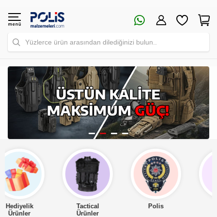
Yüzlerce ürün arasından dilediğinizi bulun..
Tactical
Polis
Asker
Ürünler