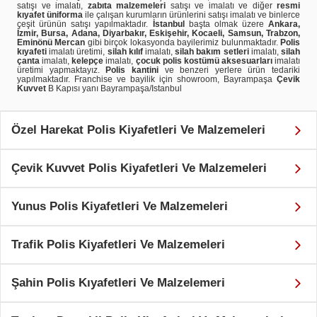
satışı ve imalatı,
zabıta malzemeleri
satışı ve imalatı ve diğer
resmi
kıyafet üniforma
ile çalışan kurumların ürünlerini satışı imalatı ve binlerce
çeşit ürünün satışı yapılmaktadır.
İstanbul
başta olmak üzere
Ankara,
İzmir, Bursa, Adana, Diyarbakır, Eskişehir, Kocaeli, Samsun, Trabzon,
Eminönü Mercan
gibi birçok lokasyonda bayilerimiz bulunmaktadır.
Polis
kıyafeti
imalatı üretimi,
silah kılıf
imalatı,
silah bakım setleri
imalatı,
silah
çanta
imalatı,
kelepçe
imalatı,
çocuk polis kostümü aksesuarları
imalatı
üretimi yapmaktayız.
Polis kantini
ve benzeri yerlere ürün tedariki
yapılmaktadır. Franchise ve bayilik için showroom, Bayrampaşa
Çevik
Kuvvet
B Kapısı yanı Bayrampaşa/Istanbul
Özel Harekat Polis Kiyafetleri Ve Malzemeleri
Çevik Kuvvet Polis Kiyafetleri Ve Malzemeleri
Yunus Polis Kiyafetleri Ve Malzemeleri
Trafik Polis Kiyafetleri Ve Malzemeleri
Şahin Polis Kıyafetleri Ve Malzelemeri