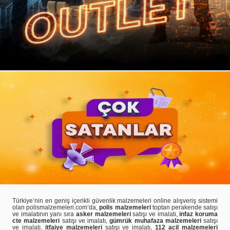
Türkiye’nin en geniş içerikli güvenlik malzemeleri online alışveriş sistemi
olan polismalzemeleri.com’da,
polis malzemeleri
toptan perakende satışı
ve imalatının yanı sıra
asker malzemeleri
satışı ve imalatı,
infaz koruma
cte malzemeleri
satışı ve imalatı,
gümrük muhafaza malzemeleri
satışı
ve imalatı,
itfaiye malzemeleri
satışı ve imalatı,
112 acil malzemeleri