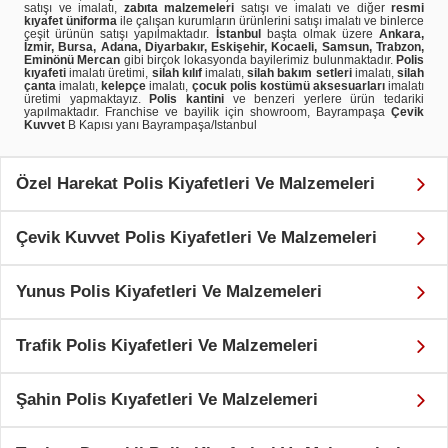
satışı ve imalatı,
zabıta malzemeleri
satışı ve imalatı ve diğer
resmi
kıyafet üniforma
ile çalışan kurumların ürünlerini satışı imalatı ve binlerce
çeşit ürünün satışı yapılmaktadır.
İstanbul
başta olmak üzere
Ankara,
İzmir, Bursa, Adana, Diyarbakır, Eskişehir, Kocaeli, Samsun, Trabzon,
Eminönü Mercan
gibi birçok lokasyonda bayilerimiz bulunmaktadır.
Polis
kıyafeti
imalatı üretimi,
silah kılıf
imalatı,
silah bakım setleri
imalatı,
silah
çanta
imalatı,
kelepçe
imalatı,
çocuk polis kostümü aksesuarları
imalatı
üretimi yapmaktayız.
Polis kantini
ve benzeri yerlere ürün tedariki
yapılmaktadır. Franchise ve bayilik için showroom, Bayrampaşa
Çevik
Kuvvet
B Kapısı yanı Bayrampaşa/Istanbul
Özel Harekat Polis Kiyafetleri Ve Malzemeleri
Çevik Kuvvet Polis Kiyafetleri Ve Malzemeleri
Yunus Polis Kiyafetleri Ve Malzemeleri
Trafik Polis Kiyafetleri Ve Malzemeleri
Şahin Polis Kıyafetleri Ve Malzelemeri