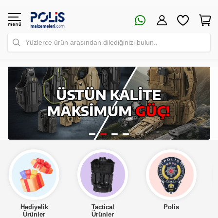
Yüzlerce ürün arasından dilediğinizi bulun..
Tactical
Polis
Asker
Ürünler