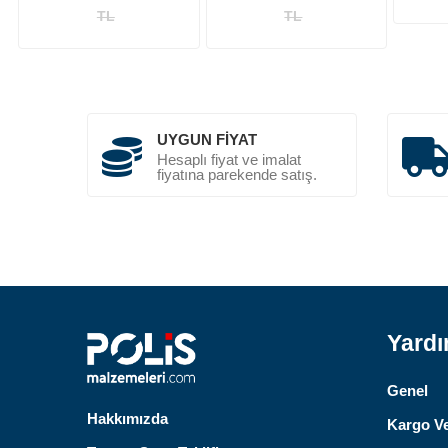
TL
TL
UYGUN FIYAT
Hesaplı fiyat ve imalat
fiyatına parekende satış.
Yard
Genel
Hakkımızda
Kargo Ve