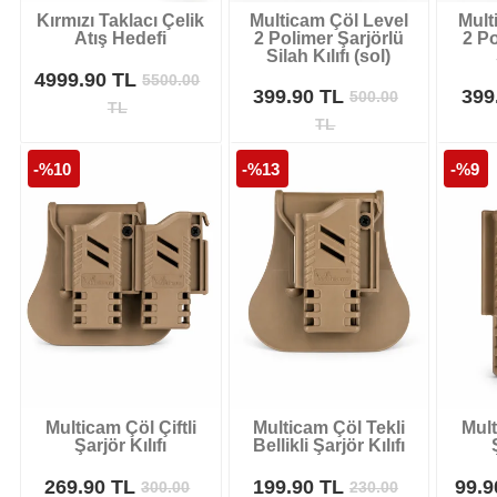
Kırmızı Taklacı Çelik
Multicam Çöl Level
Mult
Atış Hedefi
2 Polimer Şarjörlü
2 Po
Silah Kılıfı (sol)
4999.90 TL
5500.00
399.90 TL
399
500.00
TL
TL
-%10
-%13
-%9
Multicam Çöl Çiftli
Multicam Çöl Tekli
Mult
Şarjör Kılıfı
Bellikli Şarjör Kılıfı
269.90 TL
199.90 TL
99.
300.00
230.00