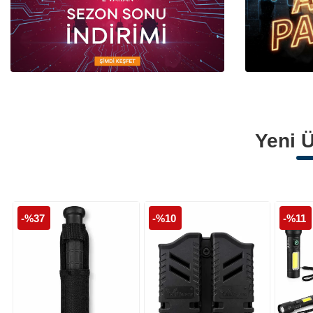
Polis Armaları
Polis Palaskaları
Polis Montları
Yeni Ü
-%37
-%10
-%11