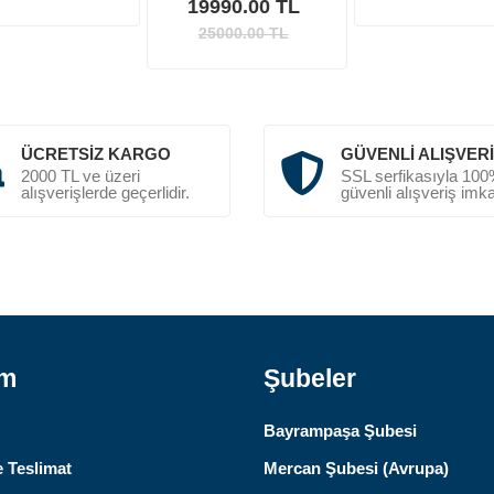
19990.00 TL
25000.00
TL
ÜCRETSIZ KARGO
GÜVENLI ALIŞVER
2000 TL ve üzeri
SSL serfikasıyla 10
alışverişlerde geçerlidir.
güvenli alışveriş imka
ım
Şubeler
Bayrampaşa Şubesi
 Teslimat
Mercan Şubesi (Avrupa)