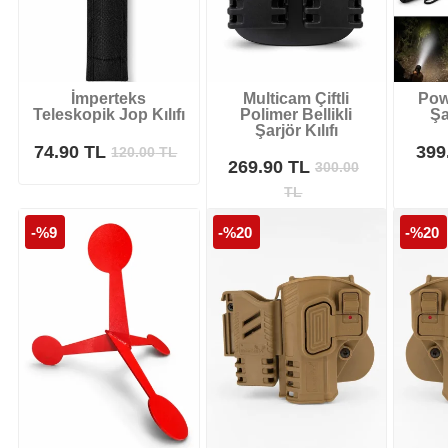
İmperteks
Multicam Çiftli
Pow
Teleskopik Jop Kılıfı
Polimer Bellikli
Şa
Şarjör Kılıfı
74.90 TL
399
120.00
TL
269.90 TL
300.00
TL
-%9
-%20
-%20