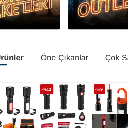
Polis Botları
Polis Kelepçeleri
Polis Tişörtleri
rünler
Öne Çıkanlar
Çok S
-%13
-%9