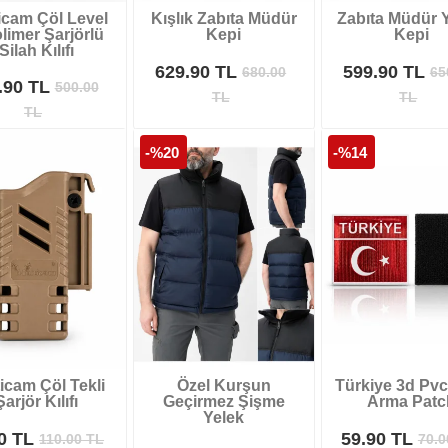
icam Çöl Level
Kışlık Zabıta Müdür
Zabıta Müdür Y
limer Şarjörlü
Kepi
Kepi
Silah Kılıfı
629.90 TL
599.90 TL
680.00
65
.90 TL
500.00
TL
TL
TL
-%20
-%14
icam Çöl Tekli
Özel Kurşun
Türkiye 3d Pvc 
Şarjör Kılıfı
Geçirmez Şişme
Arma Patc
Yelek
90 TL
59.90 TL
110.00
TL
70.0