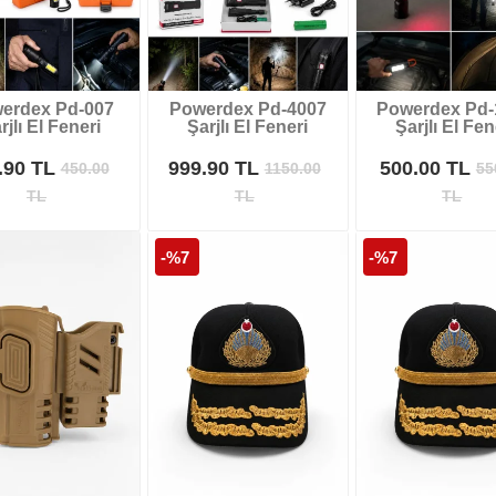
erdex Pd-007
Powerdex Pd-4007
Powerdex Pd-
rjlı El Feneri
Şarjlı El Feneri
Şarjlı El Fen
.90 TL
999.90 TL
500.00 TL
450.00
1150.00
55
TL
TL
TL
-%7
-%7