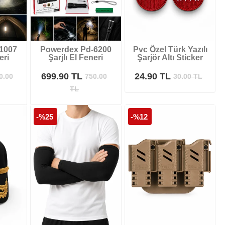
1007
Powerdex Pd-6200
Pvc Özel Türk Yazılı
eri
Şarjlı El Feneri
Şarjör Altı Sticker
699.90 TL
24.90 TL
0.00
750.00
30.00
TL
TL
-%25
-%12