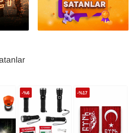
Polis Cüzdanları
Polis Şapka ve
Kepleri
atanlar
-%6
-%17