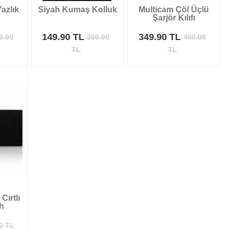
azlık
Siyah Kumaş Kolluk
Multicam Çöl Üçlü
Şarjör Kılıfı
149.90 TL
349.90 TL
0.00
200.00
400.00
TL
TL
Cırtlı
h
0
TL