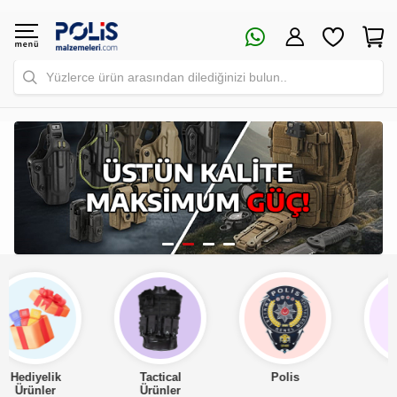
Yüzlerce ürün arasından dilediğinizi bulun..
Tactical
Polis
Asker
Ürünler