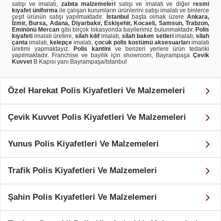
satışı ve imalatı,
zabıta malzemeleri
satışı ve imalatı ve diğer
resmi
kıyafet üniforma
ile çalışan kurumların ürünlerini satışı imalatı ve binlerce
çeşit ürünün satışı yapılmaktadır.
İstanbul
başta olmak üzere
Ankara,
İzmir, Bursa, Adana, Diyarbakır, Eskişehir, Kocaeli, Samsun, Trabzon,
Eminönü Mercan
gibi birçok lokasyonda bayilerimiz bulunmaktadır.
Polis
kıyafeti
imalatı üretimi,
silah kılıf
imalatı,
silah bakım setleri
imalatı,
silah
çanta
imalatı,
kelepçe
imalatı,
çocuk polis kostümü aksesuarları
imalatı
üretimi yapmaktayız.
Polis kantini
ve benzeri yerlere ürün tedariki
yapılmaktadır. Franchise ve bayilik için showroom, Bayrampaşa
Çevik
Kuvvet
B Kapısı yanı Bayrampaşa/Istanbul
Özel Harekat Polis Kiyafetleri Ve Malzemeleri
Çevik Kuvvet Polis Kiyafetleri Ve Malzemeleri
Yunus Polis Kiyafetleri Ve Malzemeleri
Trafik Polis Kiyafetleri Ve Malzemeleri
Şahin Polis Kıyafetleri Ve Malzelemeri