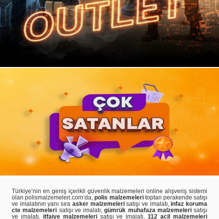
Türkiye’nin en geniş içerikli güvenlik malzemeleri online alışveriş sistemi
olan polismalzemeleri.com’da,
polis malzemeleri
toptan perakende satışı
ve imalatının yanı sıra
asker malzemeleri
satışı ve imalatı,
infaz koruma
cte malzemeleri
satışı ve imalatı,
gümrük muhafaza malzemeleri
satışı
ve imalatı,
itfaiye malzemeleri
satışı ve imalatı,
112 acil malzemeleri