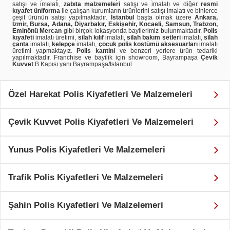
satışı ve imalatı,
zabıta malzemeleri
satışı ve imalatı ve diğer
resmi
kıyafet üniforma
ile çalışan kurumların ürünlerini satışı imalatı ve binlerce
çeşit ürünün satışı yapılmaktadır.
İstanbul
başta olmak üzere
Ankara,
İzmir, Bursa, Adana, Diyarbakır, Eskişehir, Kocaeli, Samsun, Trabzon,
Eminönü Mercan
gibi birçok lokasyonda bayilerimiz bulunmaktadır.
Polis
kıyafeti
imalatı üretimi,
silah kılıf
imalatı,
silah bakım setleri
imalatı,
silah
çanta
imalatı,
kelepçe
imalatı,
çocuk polis kostümü aksesuarları
imalatı
üretimi yapmaktayız.
Polis kantini
ve benzeri yerlere ürün tedariki
yapılmaktadır. Franchise ve bayilik için showroom, Bayrampaşa
Çevik
Kuvvet
B Kapısı yanı Bayrampaşa/Istanbul
Özel Harekat Polis Kiyafetleri Ve Malzemeleri
Çevik Kuvvet Polis Kiyafetleri Ve Malzemeleri
Yunus Polis Kiyafetleri Ve Malzemeleri
Trafik Polis Kiyafetleri Ve Malzemeleri
Şahin Polis Kıyafetleri Ve Malzelemeri