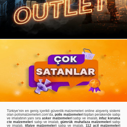
Türkiye’nin en geniş içerikli güvenlik malzemeleri online alışveriş sistemi
olan polismalzemeleri.com’da,
polis malzemeleri
toptan perakende satışı
ve imalatının yanı sıra
asker malzemeleri
satışı ve imalatı,
infaz koruma
cte malzemeleri
satışı ve imalatı,
gümrük muhafaza malzemeleri
satışı
ve imalatı,
itfaiye malzemeleri
satışı ve imalatı,
112 acil malzemeleri