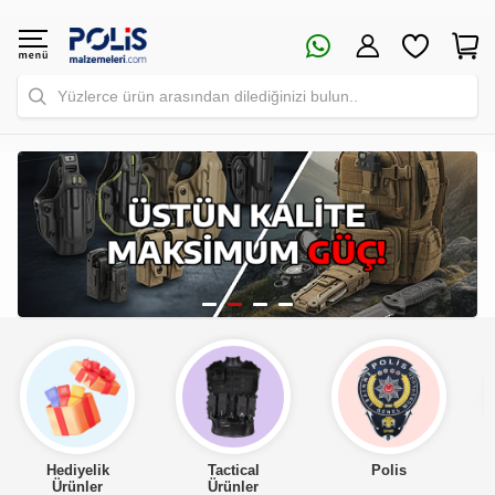
Yüzlerce ürün arasından dilediğinizi bulun..
Tactical
Polis
Asker
Ürünler