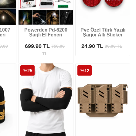
1007
Powerdex Pd-6200
Pvc Özel Türk Yazılı
eri
Şarjlı El Feneri
Şarjör Altı Sticker
699.90 TL
24.90 TL
0.00
750.00
30.00
TL
TL
-%25
-%12