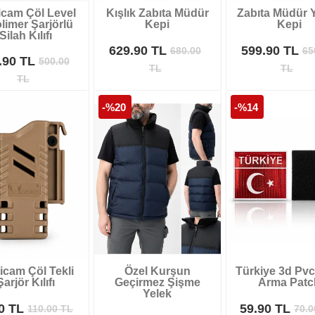
icam Çöl Level
Kışlık Zabıta Müdür
Zabıta Müdür Y
limer Şarjörlü
Kepi
Kepi
Silah Kılıfı
629.90 TL
599.90 TL
680.00
65
.90 TL
500.00
TL
TL
TL
-%20
-%14
icam Çöl Tekli
Özel Kurşun
Türkiye 3d Pvc 
Şarjör Kılıfı
Geçirmez Şişme
Arma Patc
Yelek
90 TL
59.90 TL
110.00
TL
70.0