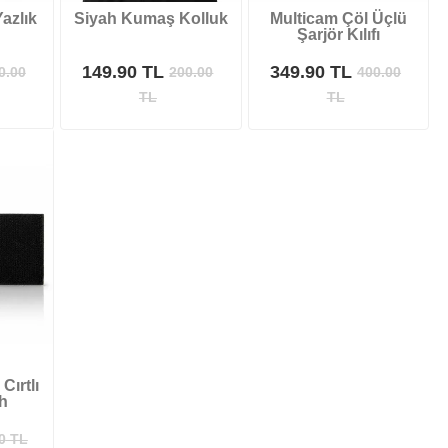
azlık
Siyah Kumaş Kolluk
Multicam Çöl Üçlü
Şarjör Kılıfı
149.90 TL
349.90 TL
0.00
200.00
400.00
TL
TL
Cırtlı
h
0
TL