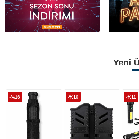
Polis Armaları
Polis Palaskaları
Polis Montları
Yeni Ü
-%16
-%10
-%11