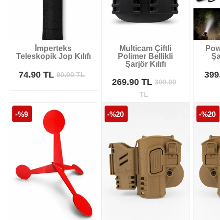
İmperteks
Multicam Çiftli
Pow
Teleskopik Jop Kılıfı
Polimer Bellikli
Şa
Şarjör Kılıfı
74.90 TL
399
90.00
TL
269.90 TL
300.00
TL
-%9
-%20
-%20