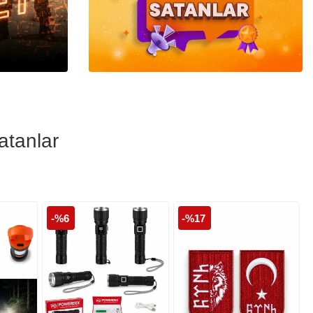
Polis Cüzdanları
Polis Şapka ve
Kepleri
atanlar
-%6
-%17