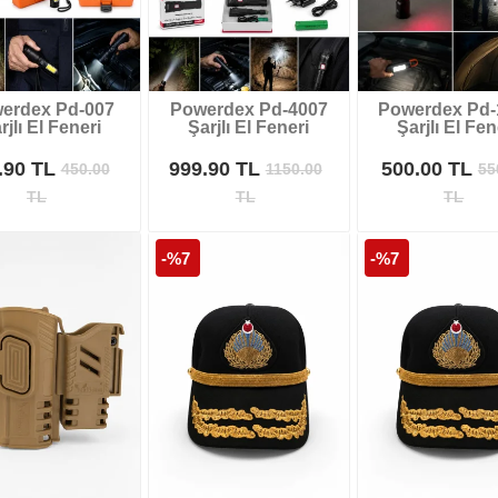
erdex Pd-007
Powerdex Pd-4007
Powerdex Pd-
rjlı El Feneri
Şarjlı El Feneri
Şarjlı El Fen
.90 TL
999.90 TL
500.00 TL
450.00
1150.00
55
TL
TL
TL
-%7
-%7