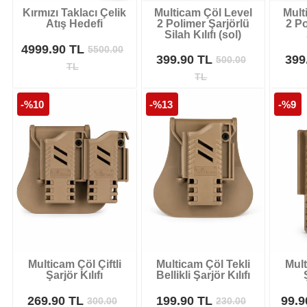
Kırmızı Taklacı Çelik
Multicam Çöl Level
Mult
Atış Hedefi
2 Polimer Şarjörlü
2 Po
Silah Kılıfı (sol)
4999.90 TL
5500.00
399.90 TL
399
500.00
TL
TL
-%10
-%13
-%9
Multicam Çöl Çiftli
Multicam Çöl Tekli
Mult
Şarjör Kılıfı
Bellikli Şarjör Kılıfı
269.90 TL
199.90 TL
99.
300.00
230.00