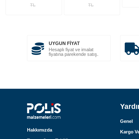
TL
TL
UYGUN FIYAT
Hesaplı fiyat ve imalat
fiyatına parekende satış.
Yard
Genel
Hakkımızda
Kargo Ve