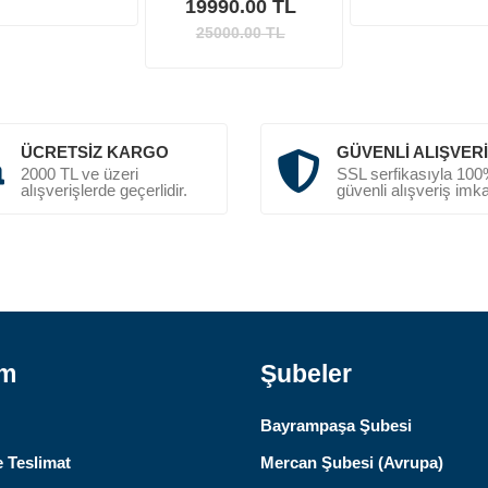
19990.00 TL
25000.00
TL
ÜCRETSIZ KARGO
GÜVENLI ALIŞVER
2000 TL ve üzeri
SSL serfikasıyla 10
alışverişlerde geçerlidir.
güvenli alışveriş imka
ım
Şubeler
Bayrampaşa Şubesi
 Teslimat
Mercan Şubesi (Avrupa)