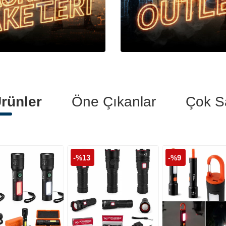
Polis Botları
Polis Kelepçeleri
Polis Tişörtleri
rünler
Öne Çıkanlar
Çok S
-%13
-%9