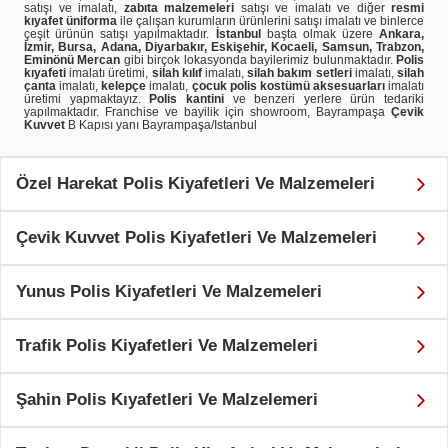
satışı ve imalatı,
zabıta malzemeleri
satışı ve imalatı ve diğer
resmi
kıyafet üniforma
ile çalışan kurumların ürünlerini satışı imalatı ve binlerce
çeşit ürünün satışı yapılmaktadır.
İstanbul
başta olmak üzere
Ankara,
İzmir, Bursa, Adana, Diyarbakır, Eskişehir, Kocaeli, Samsun, Trabzon,
Eminönü Mercan
gibi birçok lokasyonda bayilerimiz bulunmaktadır.
Polis
kıyafeti
imalatı üretimi,
silah kılıf
imalatı,
silah bakım setleri
imalatı,
silah
çanta
imalatı,
kelepçe
imalatı,
çocuk polis kostümü aksesuarları
imalatı
üretimi yapmaktayız.
Polis kantini
ve benzeri yerlere ürün tedariki
yapılmaktadır. Franchise ve bayilik için showroom, Bayrampaşa
Çevik
Kuvvet
B Kapısı yanı Bayrampaşa/Istanbul
Özel Harekat Polis Kiyafetleri Ve Malzemeleri
Çevik Kuvvet Polis Kiyafetleri Ve Malzemeleri
Yunus Polis Kiyafetleri Ve Malzemeleri
Trafik Polis Kiyafetleri Ve Malzemeleri
Şahin Polis Kıyafetleri Ve Malzelemeri