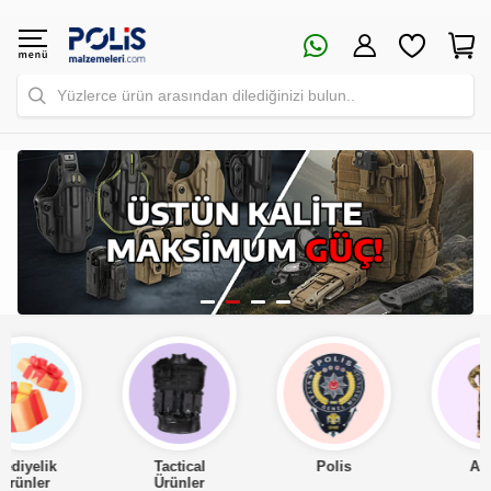
Yüzlerce ürün arasından dilediğinizi bulun..
Tactical
Polis
Asker
Ürünler