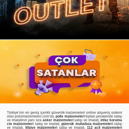
Türkiye’nin en geniş içerikli güvenlik malzemeleri online alışveriş sistemi
olan polismalzemeleri.com’da,
polis malzemeleri
toptan perakende satışı
ve imalatının yanı sıra
asker malzemeleri
satışı ve imalatı,
infaz koruma
cte malzemeleri
satışı ve imalatı,
gümrük muhafaza malzemeleri
satışı
ve imalatı,
itfaiye malzemeleri
satışı ve imalatı,
112 acil malzemeleri