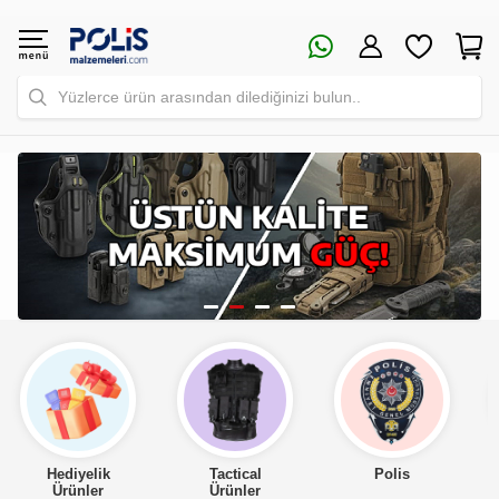
Yüzlerce ürün arasından dilediğinizi bulun..
Tactical
Polis
Asker
Ürünler