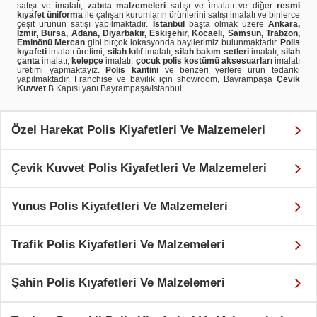
satışı ve imalatı,
zabıta malzemeleri
satışı ve imalatı ve diğer
resmi
kıyafet üniforma
ile çalışan kurumların ürünlerini satışı imalatı ve binlerce
çeşit ürünün satışı yapılmaktadır.
İstanbul
başta olmak üzere
Ankara,
İzmir, Bursa, Adana, Diyarbakır, Eskişehir, Kocaeli, Samsun, Trabzon,
Eminönü Mercan
gibi birçok lokasyonda bayilerimiz bulunmaktadır.
Polis
kıyafeti
imalatı üretimi,
silah kılıf
imalatı,
silah bakım setleri
imalatı,
silah
çanta
imalatı,
kelepçe
imalatı,
çocuk polis kostümü aksesuarları
imalatı
üretimi yapmaktayız.
Polis kantini
ve benzeri yerlere ürün tedariki
yapılmaktadır. Franchise ve bayilik için showroom, Bayrampaşa
Çevik
Kuvvet
B Kapısı yanı Bayrampaşa/Istanbul
Özel Harekat Polis Kiyafetleri Ve Malzemeleri
Çevik Kuvvet Polis Kiyafetleri Ve Malzemeleri
Yunus Polis Kiyafetleri Ve Malzemeleri
Trafik Polis Kiyafetleri Ve Malzemeleri
Şahin Polis Kıyafetleri Ve Malzelemeri