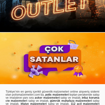
Türkiye’nin en geniş içerikli güvenlik malzemeleri online alışveriş sistemi
olan polismalzemeleri.com’da,
polis malzemeleri
toptan perakende satışı
ve imalatının yanı sıra
asker malzemeleri
satışı ve imalatı,
infaz koruma
cte malzemeleri
satışı ve imalatı,
gümrük muhafaza malzemeleri
satışı
ve imalatı,
itfaiye malzemeleri
satışı ve imalatı,
112 acil malzemeleri