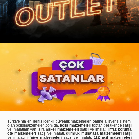
Türkiye’nin en geniş içerikli güvenlik malzemeleri online alışveriş sistemi
olan polismalzemeleri.com’da,
polis malzemeleri
toptan perakende satışı
ve imalatının yanı sıra
asker malzemeleri
satışı ve imalatı,
infaz koruma
cte malzemeleri
satışı ve imalatı,
gümrük muhafaza malzemeleri
satışı
ve imalatı,
itfaiye malzemeleri
satışı ve imalatı,
112 acil malzemeleri