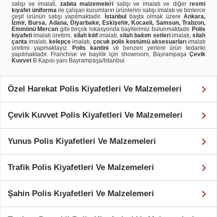
satışı ve imalatı,
zabıta malzemeleri
satışı ve imalatı ve diğer
resmi
kıyafet üniforma
ile çalışan kurumların ürünlerini satışı imalatı ve binlerce
çeşit ürünün satışı yapılmaktadır.
İstanbul
başta olmak üzere
Ankara,
İzmir, Bursa, Adana, Diyarbakır, Eskişehir, Kocaeli, Samsun, Trabzon,
Eminönü Mercan
gibi birçok lokasyonda bayilerimiz bulunmaktadır.
Polis
kıyafeti
imalatı üretimi,
silah kılıf
imalatı,
silah bakım setleri
imalatı,
silah
çanta
imalatı,
kelepçe
imalatı,
çocuk polis kostümü aksesuarları
imalatı
üretimi yapmaktayız.
Polis kantini
ve benzeri yerlere ürün tedariki
yapılmaktadır. Franchise ve bayilik için showroom, Bayrampaşa
Çevik
Kuvvet
B Kapısı yanı Bayrampaşa/Istanbul
Özel Harekat Polis Kiyafetleri Ve Malzemeleri
Çevik Kuvvet Polis Kiyafetleri Ve Malzemeleri
Yunus Polis Kiyafetleri Ve Malzemeleri
Trafik Polis Kiyafetleri Ve Malzemeleri
Şahin Polis Kıyafetleri Ve Malzelemeri