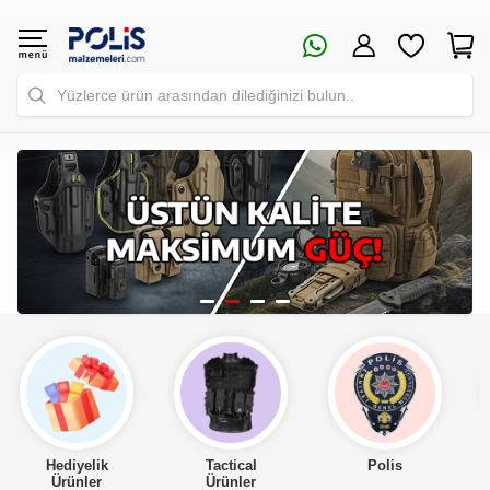
Yüzlerce ürün arasından dilediğinizi bulun..
Tactical
Polis
Asker
Ürünler