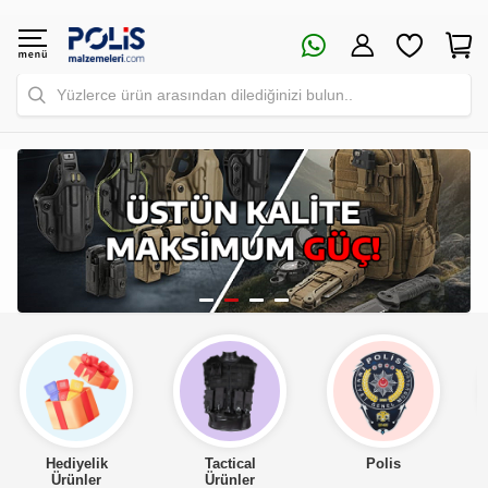
Yüzlerce ürün arasından dilediğinizi bulun..
Tactical
Polis
Asker
Ürünler