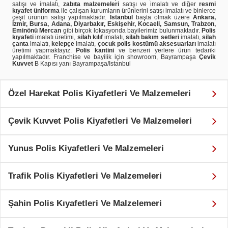
satışı ve imalatı,
zabıta malzemeleri
satışı ve imalatı ve diğer
resmi
kıyafet üniforma
ile çalışan kurumların ürünlerini satışı imalatı ve binlerce
çeşit ürünün satışı yapılmaktadır.
İstanbul
başta olmak üzere
Ankara,
İzmir, Bursa, Adana, Diyarbakır, Eskişehir, Kocaeli, Samsun, Trabzon,
Eminönü Mercan
gibi birçok lokasyonda bayilerimiz bulunmaktadır.
Polis
kıyafeti
imalatı üretimi,
silah kılıf
imalatı,
silah bakım setleri
imalatı,
silah
çanta
imalatı,
kelepçe
imalatı,
çocuk polis kostümü aksesuarları
imalatı
üretimi yapmaktayız.
Polis kantini
ve benzeri yerlere ürün tedariki
yapılmaktadır. Franchise ve bayilik için showroom, Bayrampaşa
Çevik
Kuvvet
B Kapısı yanı Bayrampaşa/Istanbul
Özel Harekat Polis Kiyafetleri Ve Malzemeleri
Çevik Kuvvet Polis Kiyafetleri Ve Malzemeleri
Yunus Polis Kiyafetleri Ve Malzemeleri
Trafik Polis Kiyafetleri Ve Malzemeleri
Şahin Polis Kıyafetleri Ve Malzelemeri