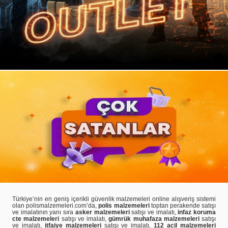
Türkiye’nin en geniş içerikli güvenlik malzemeleri online alışveriş sistemi
olan polismalzemeleri.com’da,
polis malzemeleri
toptan perakende satışı
ve imalatının yanı sıra
asker malzemeleri
satışı ve imalatı,
infaz koruma
cte malzemeleri
satışı ve imalatı,
gümrük muhafaza malzemeleri
satışı
ve imalatı,
itfaiye malzemeleri
satışı ve imalatı,
112 acil malzemeleri