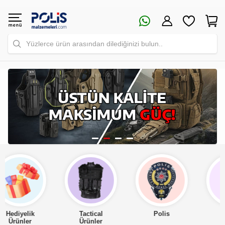
Yüzlerce ürün arasından dilediğinizi bulun..
Tactical
Polis
Asker
Ürünler