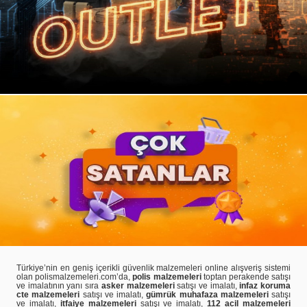
Türkiye’nin en geniş içerikli güvenlik malzemeleri online alışveriş sistemi
olan polismalzemeleri.com’da,
polis malzemeleri
toptan perakende satışı
ve imalatının yanı sıra
asker malzemeleri
satışı ve imalatı,
infaz koruma
cte malzemeleri
satışı ve imalatı,
gümrük muhafaza malzemeleri
satışı
ve imalatı,
itfaiye malzemeleri
satışı ve imalatı,
112 acil malzemeleri