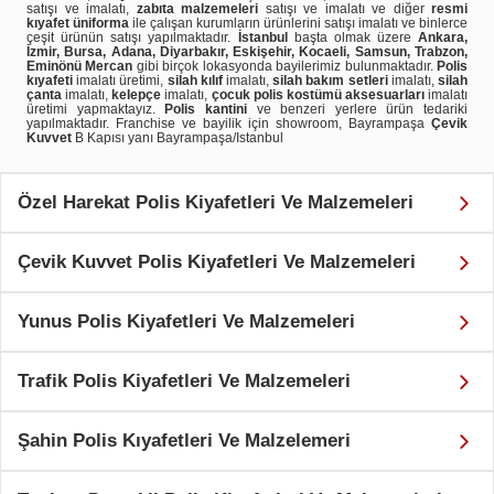
satışı ve imalatı,
zabıta malzemeleri
satışı ve imalatı ve diğer
resmi
kıyafet üniforma
ile çalışan kurumların ürünlerini satışı imalatı ve binlerce
çeşit ürünün satışı yapılmaktadır.
İstanbul
başta olmak üzere
Ankara,
İzmir, Bursa, Adana, Diyarbakır, Eskişehir, Kocaeli, Samsun, Trabzon,
Eminönü Mercan
gibi birçok lokasyonda bayilerimiz bulunmaktadır.
Polis
kıyafeti
imalatı üretimi,
silah kılıf
imalatı,
silah bakım setleri
imalatı,
silah
çanta
imalatı,
kelepçe
imalatı,
çocuk polis kostümü aksesuarları
imalatı
üretimi yapmaktayız.
Polis kantini
ve benzeri yerlere ürün tedariki
yapılmaktadır. Franchise ve bayilik için showroom, Bayrampaşa
Çevik
Kuvvet
B Kapısı yanı Bayrampaşa/Istanbul
Özel Harekat Polis Kiyafetleri Ve Malzemeleri
Çevik Kuvvet Polis Kiyafetleri Ve Malzemeleri
Yunus Polis Kiyafetleri Ve Malzemeleri
Trafik Polis Kiyafetleri Ve Malzemeleri
Şahin Polis Kıyafetleri Ve Malzelemeri