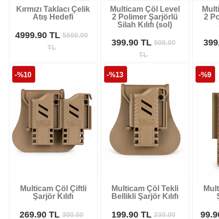
Kırmızı Taklacı Çelik
Multicam Çöl Level
Mult
Atış Hedefi
2 Polimer Şarjörlü
2 Po
Silah Kılıfı (sol)
4999.90 TL
5500.00
399.90 TL
399
500.00
TL
TL
-%10
-%13
-%9
Multicam Çöl Çiftli
Multicam Çöl Tekli
Mult
Şarjör Kılıfı
Bellikli Şarjör Kılıfı
269.90 TL
199.90 TL
99.
300.00
230.00