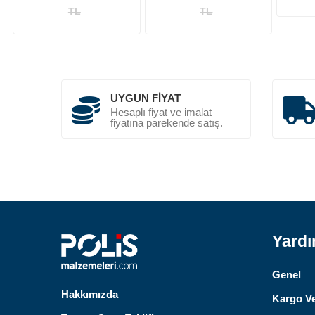
TL
TL
UYGUN FIYAT
Hesaplı fiyat ve imalat
fiyatına parekende satış.
Yard
Genel
Hakkımızda
Kargo Ve