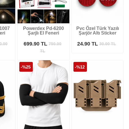
1007
Powerdex Pd-6200
Pvc Özel Türk Yazılı
eri
Şarjlı El Feneri
Şarjör Altı Sticker
699.90 TL
24.90 TL
0.00
750.00
30.00
TL
TL
-%25
-%12