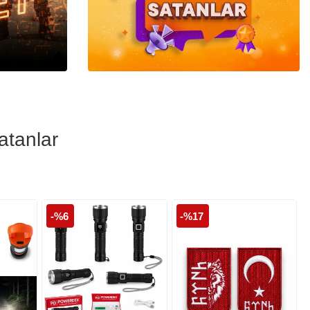
Polis Cüzdanları
Polis Şapka ve
Kepleri
atanlar
-%6
-%17