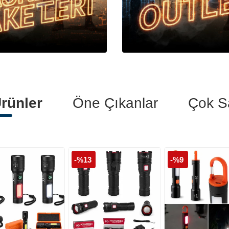
Polis Botları
Polis Kelepçeleri
Polis Tişörtleri
rünler
Öne Çıkanlar
Çok S
-%13
-%9