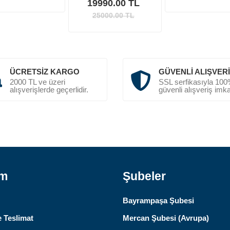
19990.00 TL
25000.00
TL
ÜCRETSIZ KARGO
GÜVENLI ALIŞVER
2000 TL ve üzeri
SSL serfikasıyla 10
alışverişlerde geçerlidir.
güvenli alışveriş imka
ım
Şubeler
Bayrampaşa Şubesi
 Teslimat
Mercan Şubesi (Avrupa)