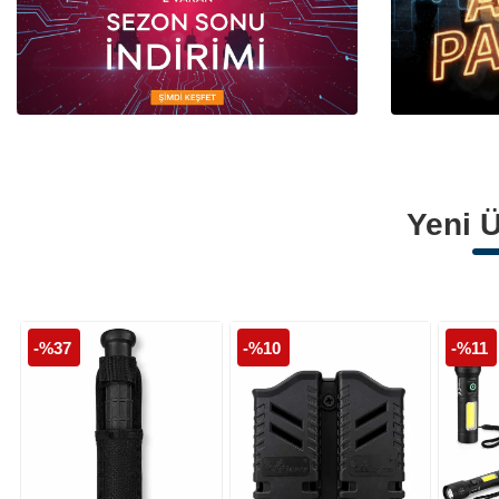
Polis Armaları
Polis Palaskaları
Polis Montları
Yeni Ü
-%37
-%10
-%11