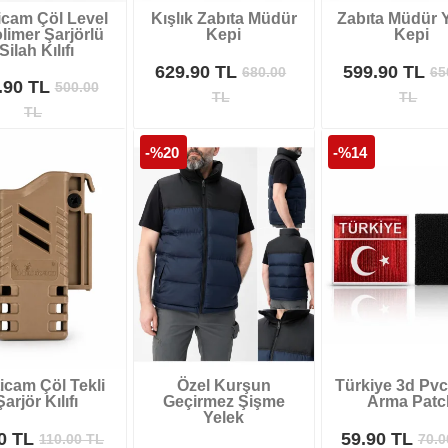
icam Çöl Level
Kışlık Zabıta Müdür
Zabıta Müdür Y
limer Şarjörlü
Kepi
Kepi
Silah Kılıfı
629.90 TL
599.90 TL
680.00
65
.90 TL
500.00
TL
TL
TL
-%20
-%14
icam Çöl Tekli
Özel Kurşun
Türkiye 3d Pvc 
Şarjör Kılıfı
Geçirmez Şişme
Arma Patc
Yelek
90 TL
59.90 TL
110.00
TL
70.0