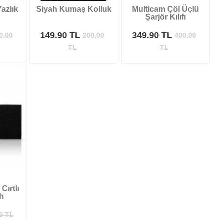
azlık
Siyah Kumaş Kolluk
Multicam Çöl Üçlü
Şarjör Kılıfı
149.90 TL
349.90 TL
0.00
200.00
400.00
TL
TL
Cırtlı
h
0
TL