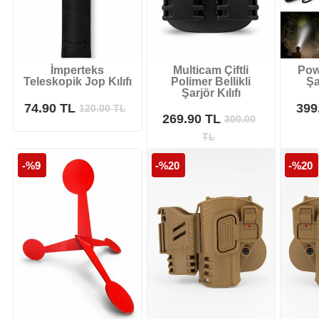
İmperteks
Multicam Çiftli
Pow
Teleskopik Jop Kılıfı
Polimer Bellikli
Şa
Şarjör Kılıfı
74.90 TL
399
120.00
TL
269.90 TL
300.00
TL
-%9
-%20
-%20