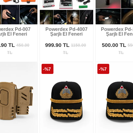
erdex Pd-007
Powerdex Pd-4007
Powerdex Pd-
rjlı El Feneri
Şarjlı El Feneri
Şarjlı El Fen
.90 TL
999.90 TL
500.00 TL
450.00
1150.00
55
TL
TL
TL
-%7
-%7