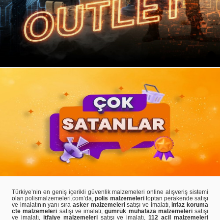
Türkiye’nin en geniş içerikli güvenlik malzemeleri online alışveriş sistemi
olan polismalzemeleri.com’da,
polis malzemeleri
toptan perakende satışı
ve imalatının yanı sıra
asker malzemeleri
satışı ve imalatı,
infaz koruma
cte malzemeleri
satışı ve imalatı,
gümrük muhafaza malzemeleri
satışı
ve imalatı,
itfaiye malzemeleri
satışı ve imalatı,
112 acil malzemeleri