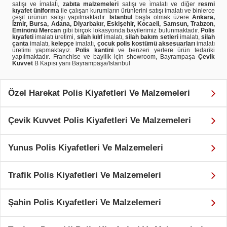
satışı ve imalatı,
zabıta malzemeleri
satışı ve imalatı ve diğer
resmi
kıyafet üniforma
ile çalışan kurumların ürünlerini satışı imalatı ve binlerce
çeşit ürünün satışı yapılmaktadır.
İstanbul
başta olmak üzere
Ankara,
İzmir, Bursa, Adana, Diyarbakır, Eskişehir, Kocaeli, Samsun, Trabzon,
Eminönü Mercan
gibi birçok lokasyonda bayilerimiz bulunmaktadır.
Polis
kıyafeti
imalatı üretimi,
silah kılıf
imalatı,
silah bakım setleri
imalatı,
silah
çanta
imalatı,
kelepçe
imalatı,
çocuk polis kostümü aksesuarları
imalatı
üretimi yapmaktayız.
Polis kantini
ve benzeri yerlere ürün tedariki
yapılmaktadır. Franchise ve bayilik için showroom, Bayrampaşa
Çevik
Kuvvet
B Kapısı yanı Bayrampaşa/Istanbul
Özel Harekat Polis Kiyafetleri Ve Malzemeleri
Çevik Kuvvet Polis Kiyafetleri Ve Malzemeleri
Yunus Polis Kiyafetleri Ve Malzemeleri
Trafik Polis Kiyafetleri Ve Malzemeleri
Şahin Polis Kıyafetleri Ve Malzelemeri