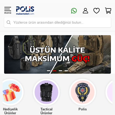
Yüzlerce ürün arasından dilediğinizi bulun..
Tactical
Polis
Asker
Ürünler