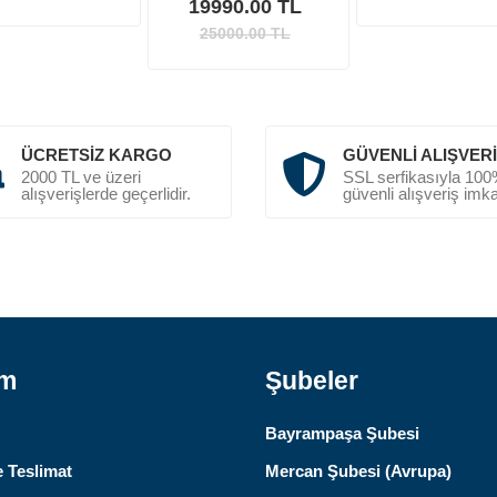
19990.00 TL
25000.00
TL
ÜCRETSIZ KARGO
GÜVENLI ALIŞVER
2000 TL ve üzeri
SSL serfikasıyla 10
alışverişlerde geçerlidir.
güvenli alışveriş imka
ım
Şubeler
Bayrampaşa Şubesi
 Teslimat
Mercan Şubesi (Avrupa)