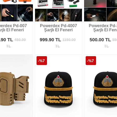
erdex Pd-007
Powerdex Pd-4007
Powerdex Pd-
rjlı El Feneri
Şarjlı El Feneri
Şarjlı El Fen
.90 TL
999.90 TL
500.00 TL
450.00
1150.00
55
TL
TL
TL
-%7
-%7