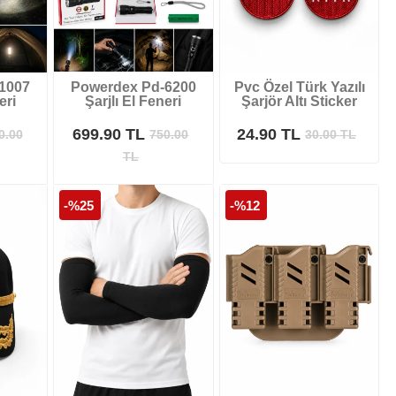
1007
Powerdex Pd-6200
Pvc Özel Türk Yazılı
eri
Şarjlı El Feneri
Şarjör Altı Sticker
699.90 TL
24.90 TL
0.00
750.00
30.00
TL
TL
-%25
-%12