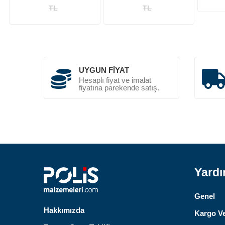
TL
TL
UYGUN FIYAT
Hesaplı fiyat ve imalat
fiyatına parekende satış.
Yard
Genel
Hakkımızda
Kargo Ve