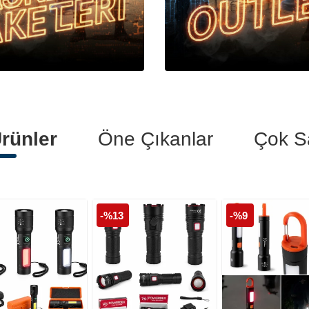
Polis Botları
Polis Kelepçeleri
Polis Tişörtleri
rünler
Öne Çıkanlar
Çok S
-%13
-%9