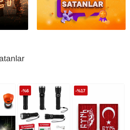
Polis Cüzdanları
Polis Şapka ve
Kepleri
atanlar
-%6
-%17