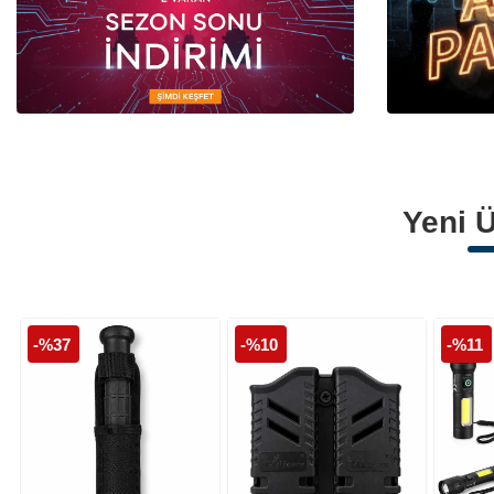
Polis Armaları
Polis Palaskaları
Polis Montları
Yeni Ü
-%37
-%10
-%11