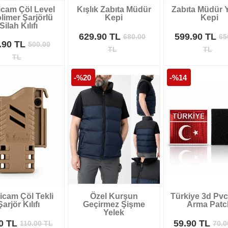
icam Çöl Level
Kışlık Zabıta Müdür
Zabıta Müdür Y
limer Şarjörlü
Kepi
Kepi
Silah Kılıfı
629.90 TL
599.90 TL
680.00
65
.90 TL
500.00
TL
TL
TL
-%20
-%14
icam Çöl Tekli
Özel Kurşun
Türkiye 3d Pvc 
Şarjör Kılıfı
Geçirmez Şişme
Arma Patc
Yelek
90 TL
59.90 TL
110.00
TL
70.0