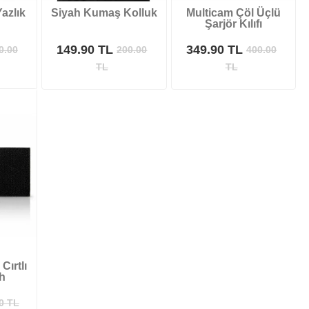
azlık
Siyah Kumaş Kolluk
Multicam Çöl Üçlü
Şarjör Kılıfı
149.90 TL
349.90 TL
0.00
200.00
400.00
TL
TL
Cırtlı
h
0
TL