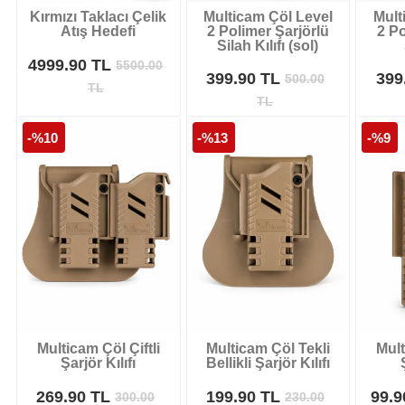
Kırmızı Taklacı Çelik
Multicam Çöl Level
Mult
Atış Hedefi
2 Polimer Şarjörlü
2 Po
Silah Kılıfı (sol)
4999.90 TL
5500.00
399.90 TL
399
500.00
TL
TL
-%10
-%13
-%9
Multicam Çöl Çiftli
Multicam Çöl Tekli
Mult
Şarjör Kılıfı
Bellikli Şarjör Kılıfı
269.90 TL
199.90 TL
99.
300.00
230.00