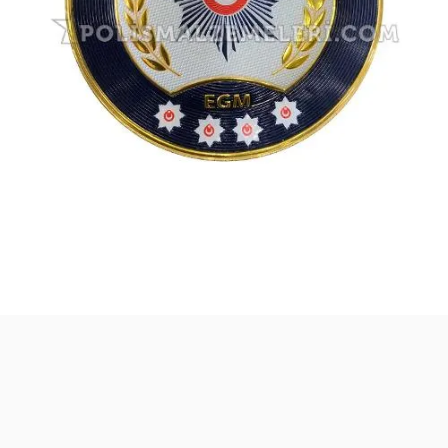
Safari Yapay Zeka Ürün Bulma Asistanı
Merhaba! Ben Akıllı Yapay Zeka
Asistanınız. Sitemizdeki binlerce polis
malzemesi, taktik giyim ve ekipman
arasından aradığınız ürünü bulmanıza
yardımcı olabilirim. Ne aramıştınız? 👮‍♂️