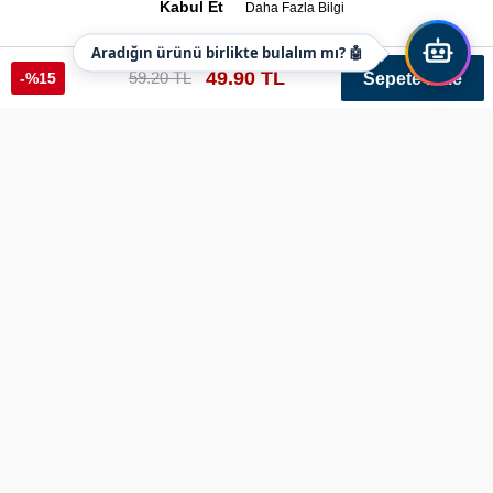
Kabul Et
Daha Fazla Bilgi
Aradığın ürünü birlikte bulalım mı? 🤖
49.90 TL
59.20 TL
-%15
Sepete Ekle
3 Boyutlu Balıkesir İl Arması 3d Tpu Sistem Yeni
Ref: arma8515 Renk: Lacivert Varyant: 252
Ürün Bilgileri
3 Boyutlu Balıkesir İl Arması 3D TPU Sistem Yeni
3 boyutlu BALIKESİR il arması üzerine Teknolojinin tüm
imkanlarını kullanarak
yeni sistem 3D baskı yöntemiyle taklit edilemez ve kopyalanamaz
3boyutlu armaları üreterek siz değerli müşterilerimize kaliteli