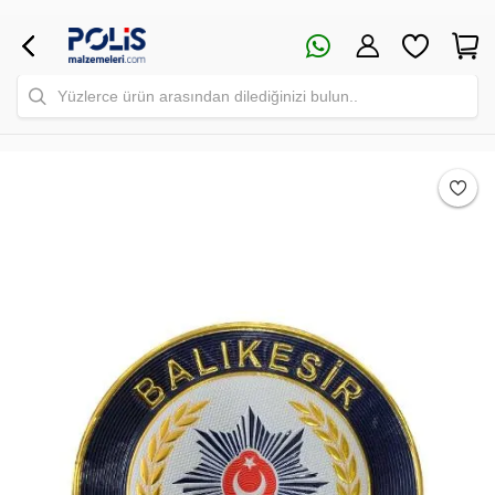
Yüzlerce ürün arasından dilediğinizi bulun..