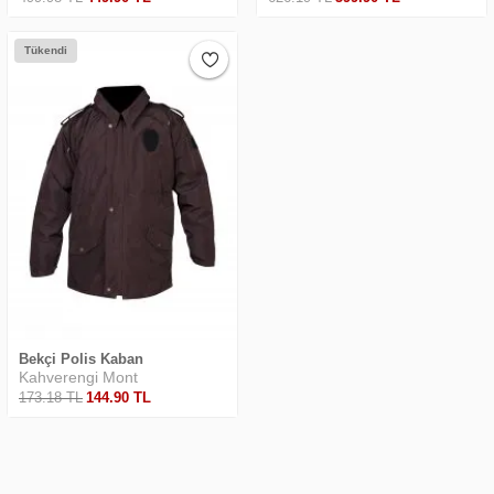
Tükendi
Bekçi Polis Kaban
Kahverengi Mont
173
.18
TL
144
.90
TL