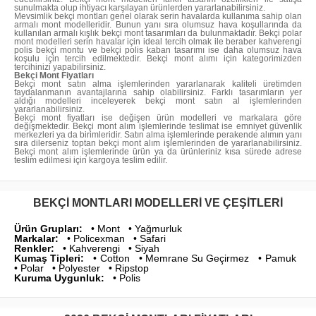
sunulmakta olup ihtiyacı karşılayan ürünlerden yararlanabilirsiniz.
Mevsimlik bekçi montları genel olarak serin havalarda kullanıma sahip olan
armalı mont modelleridir. Bunun yanı sıra olumsuz hava koşullarında da
kullanılan armalı kışlık bekçi mont tasarımları da bulunmaktadır. Bekçi polar
mont modelleri serin havalar için ideal tercih olmak ile beraber kahverengi
polis bekçi montu ve bekçi polis kaban tasarımı ise daha olumsuz hava
koşulu için tercih edilmektedir. Bekçi mont alımı için kategorimizden
tercihinizi yapabilirsiniz.
Bekçi Mont Fiyatları
Bekçi mont satın alma işlemlerinden yararlanarak kaliteli üretimden
faydalanmanın avantajlarına sahip olabilirsiniz. Farklı tasarımların yer
aldığı modelleri inceleyerek bekçi mont satın al işlemlerinden
yararlanabilirsiniz.
Bekçi mont fiyatları ise değişen ürün modelleri ve markalara göre
değişmektedir. Bekçi mont alım işlemlerinde teslimat ise emniyet güvenlik
merkezleri ya da birimleridir. Satın alma işlemlerinde perakende alımın yanı
sıra dilerseniz toptan bekçi mont alım işlemlerinden de yararlanabilirsiniz.
Bekçi mont alım işlemlerinde ürün ya da ürünleriniz kısa sürede adrese
teslim edilmesi için kargoya teslim edilir.
BEKÇI MONTLARI MODELLERI VE ÇEŞITLERI
Ürün Grupları:
• Mont • Yağmurluk
Markalar:
• Policexman • Safari
Renkler:
• Kahverengi • Siyah
Kumaş Tipleri:
• Cotton • Memrane Su Geçirmez • Pamuk
• Polar • Polyester • Ripstop
Kuruma Uygunluk:
• Polis