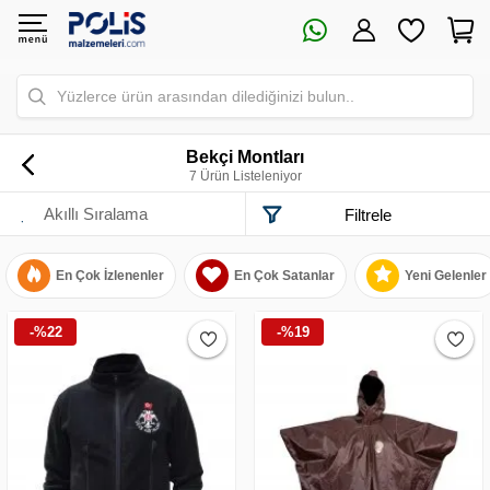
Yüzlerce ürün arasından dilediğinizi bulun..
Bekçi Montları
7 Ürün Listeleniyor
Filtrele
En Çok İzlenenler
En Çok Satanlar
Yeni Gelenler
-%22
-%19