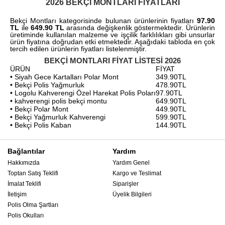
2026 BEKÇI MONTLARI FIYATLARI
Bekçi Montları kategorisinde bulunan ürünlerinin fiyatları
97.90
TL
ile
649.90 TL
arasında değişkenlik göstermektedir. Ürünlerin
üretiminde kullanılan malzeme ve işçilik farklılıkları gibi unsurlar
ürün fiyatına doğrudan etki etmektedir. Aşağıdaki tabloda en çok
tercih edilen ürünlerin fiyatları listelenmiştir.
BEKÇI MONTLARI FIYAT LISTESI 2026
ÜRÜN
FİYAT
• Siyah Gece Kartalları Polar Mont
349.90TL
• Bekçi Polis Yağmurluk
478.90TL
• Logolu Kahverengi Özel Harekat Polis Poları
97.90TL
• kahverengi polis bekçi montu
649.90TL
• Bekçi Polar Mont
449.90TL
• Bekçi Yağmurluk Kahverengi
599.90TL
• Bekçi Polis Kaban
144.90TL
Bağlantılar
Yardım
Hakkımızda
Yardım Genel
Toptan Satış Teklifi
Kargo ve Teslimat
İmalat Teklifi
Siparişler
İletişim
Üyelik Bilgileri
Polis Olma Şartları
Polis Okulları