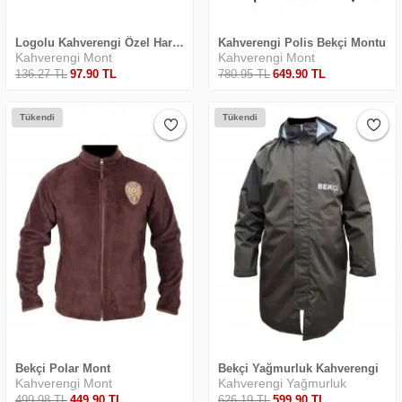
Merhaba! Ben Akıllı Yapay Zeka
Asistanınız. Sitemizdeki binlerce polis
Logolu Kahverengi Özel Harekat Polis Poları
Kahverengi Polis Bekçi Montu
Kahverengi Mont
Kahverengi Mont
malzemesi, taktik giyim ve ekipman
arasından aradığınız ürünü bulmanıza
136
.27
TL
97
.90
TL
780
.95
TL
649
.90
TL
yardımcı olabilirim. Ne aramıştınız? 👮‍♂️
Tükendi
Tükendi
Bekçi Polar Mont
Bekçi Yağmurluk Kahverengi
Kahverengi Mont
Kahverengi Yağmurluk
499
.98
TL
449
.90
TL
626
.19
TL
599
.90
TL