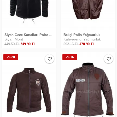
Siyah Gece Kartalları Polar Mont
Bekçi Polis Yağmurluk
Siyah Mont
Kahverengi Yağmurluk
449
.50
TL
349
.90
TL
592
.15
TL
478
.90
TL
-%28
-%16
Safari Yapay Zeka Ürün Bulma Asistanı