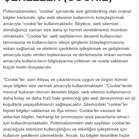
Polismalzemeleri, "cookie" içerisinde size gönderilmiş olan orijinal
bilgiler haricinde, işbu web sitesinin kullanımını kolaylaştırmak
amacıyla "cookie"ler kullanmaktadır. Böylece, web sitemize
döndüğünüz zaman size daha iyi hizmet verebilmemiz mümkün
olmaktadır. "Cookie"ler, web sayfalarının devamlı kullanıcıları
tanımasına ve kullanıcıların siteye girişlerini kolaylaştırmasına
imkan sağlamak ve sitelerin içeriklerini iyileştirmek ve geliştirmek
amacıyla toplu verileri toplamasına ve derlemesine imkan vermek
amacıyla kullanıcıların bilgisayarına yollanan ve orada saklanan
küçük metin dosyalarıdır.
"Cookie"ler, sizin ihtiyaç ve çıkarlarınıza uygun ve özgün hizmet
veya bilgileri size vermek amacıyla kullanılmaktadır. "Cookie"lerde
mevcut bulunan oturum denetim bilgisi, web sitemizi kullanmanızı
daha kolay ve daha hızlı hale getireceği gibi web deneyiminizi en iyi
koşullarla yaşayabilmenizi sağlayacaktır. Sitemizdeki "cookie"ler
kişisel bilgileri saklamaz ve ifşa etmez. Cookie'ler vasıtası ile
aktarılan bilgiler, herhangi bir promosyon veya pazarlama amacı
için kullanılmamaktadır. Polismalzemeleri web sayfaları cookie'ler
aracılığıyla sitemizin kullanışlılığını ve etkinliğini iyileştirmek için
kullanım şekillerini izlemektedir. Ancak, bu bilgiler kesinlikle hiçbir