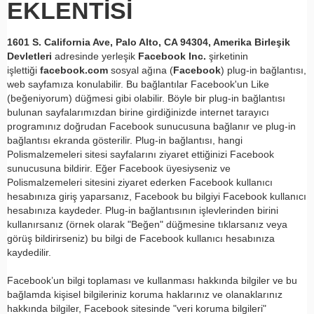
EKLENTİSİ
1601 S. California Ave, Palo Alto, CA 94304, Amerika Birleşik
Devletleri
adresinde yerleşik
Facebook Inc.
şirketinin
işlettiği
facebook.com
sosyal ağına (
Facebook
) plug-in bağlantısı,
web sayfamıza konulabilir. Bu bağlantılar Facebook'un Like
(beğeniyorum) düğmesi gibi olabilir. Böyle bir plug-in bağlantısı
bulunan sayfalarımızdan birine girdiğinizde internet tarayıcı
programınız doğrudan Facebook sunucusuna bağlanır ve plug-in
bağlantısı ekranda gösterilir. Plug-in bağlantısı, hangi
Polismalzemeleri sitesi sayfalarını ziyaret ettiğinizi Facebook
sunucusuna bildirir. Eğer Facebook üyesiyseniz ve
Polismalzemeleri sitesini ziyaret ederken Facebook kullanıcı
hesabınıza giriş yaparsanız, Facebook bu bilgiyi Facebook kullanıcı
hesabınıza kaydeder. Plug-in bağlantısının işlevlerinden birini
kullanırsanız (örnek olarak "Beğen" düğmesine tıklarsanız veya
görüş bildirirseniz) bu bilgi de Facebook kullanıcı hesabınıza
kaydedilir.
Facebook’un bilgi toplaması ve kullanması hakkında bilgiler ve bu
bağlamda kişisel bilgileriniz koruma haklarınız ve olanaklarınız
hakkında bilgiler, Facebook sitesinde "veri koruma bilgileri"