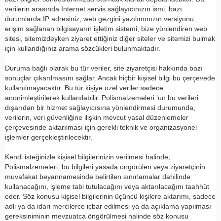
malzemesi, taktik giyim ve ekipman
verilerin arasında Internet servis sağlayıcınızın ismi, bazı
arasından aradığınız ürünü bulmanıza
durumlarda IP adresiniz, web gezgini yazılımınızın versiyonu,
yardımcı olabilirim. Ne aramıştınız? 👮‍♂️
erişim sağlanan bilgisayarın işletim sistemi, bize yönlendiren web
sitesi, sitemizdeyken ziyaret ettiğiniz diğer siteler ve sitemizi bulmak
için kullandığınız arama sözcükleri bulunmaktadır.
Duruma bağlı olarak bu tür veriler, site ziyaretçisi hakkında bazı
sonuçlar çıkarılmasını sağlar. Ancak hiçbir kişisel bilgi bu çerçevede
kullanılmayacaktır. Bu tür kişiye özel veriler sadece
anonimleştirilerek kullanılabilir. Polismalzemeleri 'un bu verileri
dışarıdan bir hizmet sağlayıcısına yönlendirmesi durumunda,
verilerin, veri güvenliğine ilişkin mevcut yasal düzenlemeler
çerçevesinde aktarılması için gerekli teknik ve organizasyonel
işlemler gerçekleştirilecektir.
Kendi isteğinizle kişisel bilgilerinizin verilmesi halinde,
Polismalzemeleri, bu bilgileri yasada öngörülen veya ziyaretçinin
muvafakat beyannamesinde belirtilen sınırlamalar dahilinde
kullanacağını, işleme tabi tutulacağını veya aktarılacağını taahhüt
eder. Söz konusu kişisel bilgilerinin üçüncü kişilere aktarımı, sadece
adli ya da idari mercilerce icbar edilmesi ya da açıklama yapılması
gereksiniminin mevzuatca öngörülmesi halinde söz konusu