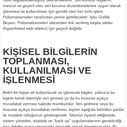
nasıl sağlayabileceğiniz belirtilmektedir. Söz konusu bilgilerin,
mevcut ve geçerli olan veri koruma düzenlemelerine uygun olarak
işlenmesi ve kullanılması için gerekli olan her türlü işlem
Polismalzemeleri tarafından yerine getirilecektir. İşbu Gizlilik
Beyanı, Polismalzemeleri sitesinden link verilmiş başka siteler
(hyperlinked web siteleri) için geçerli değildir.
KİŞİSEL BİLGİLERİN
TOPLANMASI,
KULLANILMASI VE
İŞLENMESİ
Belirli bir kişiye ait kullanılacak ve işlenecek bilgiler, yalnızca bu
kişinin kendi istemiyle veri girmesi ya da bu hususta açıkça
muvafakat vermesi halinde mümkündür. Veri girilmesi veya bu
Safari Yapay Zeka Ürün Bulma Asistanı
hususta açıkça muvafakat verilmesi, kişinin aşağıda belirtilen şartlar
ile mutabık olduğunun göstergesidir. Sitemizi ziyaret ettiğinizde,
sistem yönetimi, istatistik ve "back up" uygulamalarının gerektirdiği
Merhaba! Ben Akıllı Yapay Zeka
Asistanınız. Sitemizdeki binlerce polis
bazı bilgiler sunucularımızda otomatik olarak depolanacaktır. Bu