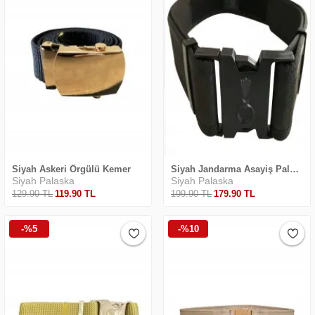
Siyah Askeri Örgülü Kemer
Siyah Jandarma Asayiş Palaskası
Siyah Palaska
Siyah Palaska
129
.90
TL
119
.90
TL
199
.90
TL
179
.90
TL
-%5
-%10