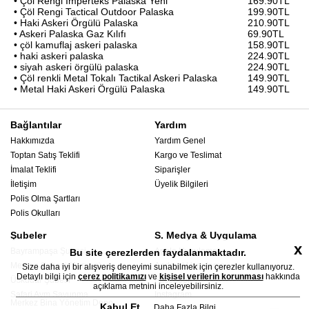
• Çöl Rengi İmperteks Palaska Yeni
169.90TL
• Çöl Rengi Tactical Outdoor Palaska
199.90TL
• Haki Askeri Örgülü Palaska
210.90TL
• Askeri Palaska Gaz Kılıfı
69.90TL
• çöl kamuflaj askeri palaska
158.90TL
• haki askeri palaska
224.90TL
• siyah askeri örgülü palaska
224.90TL
• Çöl renkli Metal Tokalı Tactikal Askeri Palaska
149.90TL
• Metal Haki Askeri Örgülü Palaska
149.90TL
Bağlantılar
Yardım
Hakkımızda
Yardım Genel
Toptan Satış Teklifi
Kargo ve Teslimat
İmalat Teklifi
Siparişler
İletişim
Üyelik Bilgileri
Polis Olma Şartları
Polis Okulları
Şubeler
S. Medya & Uygulama
x
Bayrampaşa Şubesi
Apple Uygulama
Bu site çerezlerden faydalanmaktadır.
Mercan Şubesi (Avrupa)
Android Uygulama
Size daha iyi bir alışveriş deneyimi sunabilmek için çerezler kullanıyoruz.
Detaylı bilgi için
çerez politikamızı
ve
kişisel verilerin korunması
hakkında
Üsküdar Şubesi
Facebook
açıklama metnini inceleyebilirsiniz.
Safari Avm Savunma
Instagram
Merkez Bina Yönetim Depo
Kabul Et
Daha Fazla Bilgi