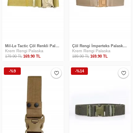
Mil-Le Tactic Çöl Renkli Palaska
Çöl Rengi İmperteks Palaska Yeni
Krem Rengi Palaska
Krem Rengi Palaska
179
.90
TL
169
.90
TL
189
.90
TL
169
.90
TL
-%9
-%14