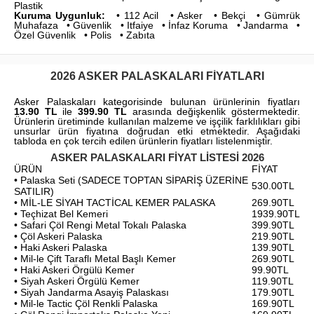
Plastik
Kuruma Uygunluk:
• 112 Acil • Asker • Bekçi • Gümrük
Muhafaza • Güvenlik • Itfaiye • İnfaz Koruma • Jandarma •
Özel Güvenlik • Polis • Zabıta
2026 ASKER PALASKALARI FIYATLARI
Asker Palaskaları kategorisinde bulunan ürünlerinin fiyatları
13.90 TL
ile
399.90 TL
arasında değişkenlik göstermektedir.
Ürünlerin üretiminde kullanılan malzeme ve işçilik farklılıkları gibi
unsurlar ürün fiyatına doğrudan etki etmektedir. Aşağıdaki
tabloda en çok tercih edilen ürünlerin fiyatları listelenmiştir.
ASKER PALASKALARI FIYAT LISTESI 2026
ÜRÜN
FİYAT
• Palaska Seti (SADECE TOPTAN SİPARİŞ ÜZERİNE
530.00TL
SATILIR)
• MİL-LE SİYAH TACTİCAL KEMER PALASKA
269.90TL
• Teçhizat Bel Kemeri
1939.90TL
• Safari Çöl Rengi Metal Tokalı Palaska
399.90TL
• Çöl Askeri Palaska
219.90TL
• Haki Askeri Palaska
139.90TL
• Mil-le Çift Taraflı Metal Başlı Kemer
269.90TL
• Haki Askeri Örgülü Kemer
99.90TL
• Siyah Askeri Örgülü Kemer
119.90TL
• Siyah Jandarma Asayiş Palaskası
179.90TL
• Mil-le Tactic Çöl Renkli Palaska
169.90TL