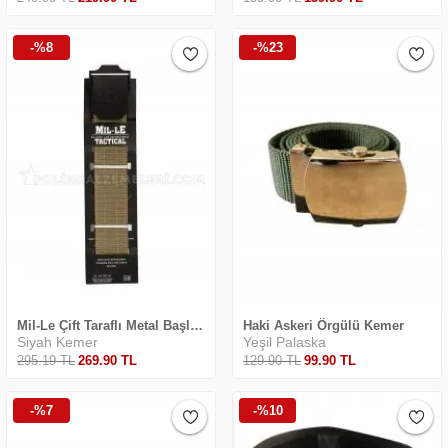
-%8
-%23
Safari Yapay Zeka Ürün Bulma Asistanı
Merhaba! Ben Akıllı Yapay Zeka
Asistanınız. Sitemizdeki binlerce polis
malzemesi, taktik giyim ve ekipman
arasından aradığınız ürünü bulmanıza
yardımcı olabilirim. Ne aramıştınız? 👮‍♂️
Mil-Le Çift Taraflı Metal Başlı Kemer
Haki Askeri Örgülü Kemer
Siyah Kemer
Yeşil Palaska
295
.19
TL
269
.90
TL
129
.90
TL
99
.90
TL
-%7
-%10