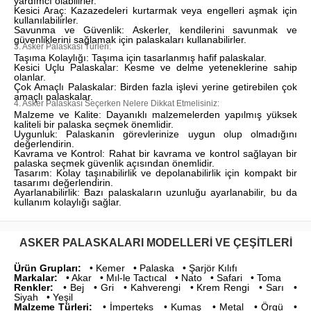
yardımcı olabilirler.
Kesici Araç: Kazazedeleri kurtarmak veya engelleri aşmak için
kullanılabilirler.
Savunma ve Güvenlik: Askerler, kendilerini savunmak ve
güvenliklerini sağlamak için palaskaları kullanabilirler.
3. Asker Palaskası Türleri:
Taşıma Kolaylığı: Taşıma için tasarlanmış hafif palaskalar.
Kesici Uçlu Palaskalar: Kesme ve delme yeteneklerine sahip
olanlar.
Çok Amaçlı Palaskalar: Birden fazla işlevi yerine getirebilen çok
amaçlı palaskalar.
4. Asker Palaskası Seçerken Nelere Dikkat Etmelisiniz:
Malzeme ve Kalite: Dayanıklı malzemelerden yapılmış yüksek
kaliteli bir palaska seçmek önemlidir.
Uygunluk: Palaskanın görevlerinize uygun olup olmadığını
değerlendirin.
Kavrama ve Kontrol: Rahat bir kavrama ve kontrol sağlayan bir
palaska seçmek güvenlik açısından önemlidir.
Tasarım: Kolay taşınabilirlik ve depolanabilirlik için kompakt bir
tasarımı değerlendirin.
Ayarlanabilirlik: Bazı palaskaların uzunluğu ayarlanabilir, bu da
kullanım kolaylığı sağlar.
ASKER PALASKALARI MODELLERI VE ÇEŞITLERI
Ürün Grupları:
• Kemer • Palaska • Şarjör Kılıfı
Markalar:
• Akar • Mıl-le Tactıcal • Nato • Safari • Toma
Renkler:
• Bej • Gri • Kahverengi • Krem Rengi • Sarı •
Siyah • Yeşil
Malzeme Türleri:
• İmperteks • Kumaş • Metal • Örgü •