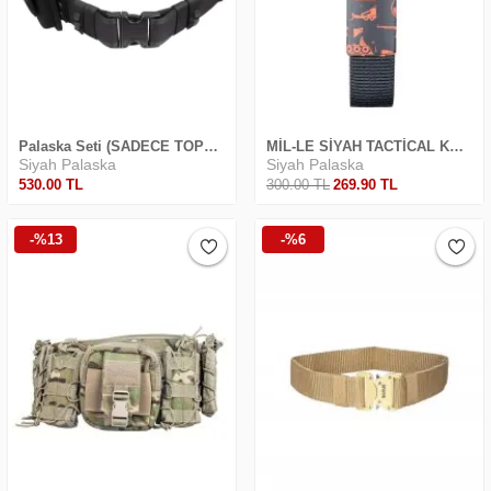
Palaska Seti (SADECE TOPTAN SİPARİŞ ÜZERİNE SATILIR)
MİL-LE SİYAH TACTİCAL KEMER PALASKA
Siyah Palaska
Siyah Palaska
530
.00
TL
300
.00
TL
269
.90
TL
-%13
-%6