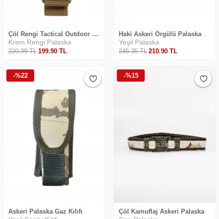
Çöl Rengi Tactical Outdoor Palaska
Haki Askeri Örgülü Palaska
Krem Rengi Palaska
Yeşil Palaska
220
.99
TL
199
.90
TL
245
.35
TL
210
.90
TL
-%22
-%15
Askeri Palaska Gaz Kılıfı
Çöl Kamuflaj Askeri Palaska