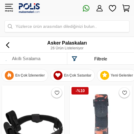
Yüzlerce ürün arasından dilediğinizi bulun..
Asker Palaskaları
26 Ürün Listeleniyor
Filtrele
En Çok İzlenenler
En Çok Satanlar
Yeni Gelenler
-%10