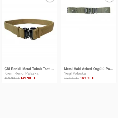
Çöl Renkli Metal Tokalı Tactikal Askeri Palaska
Metal Haki Askeri Örgülü Palaska
Krem Rengi Palaska
Yeşil Palaska
169
.90
TL
149
.90
TL
169
.90
TL
149
.90
TL