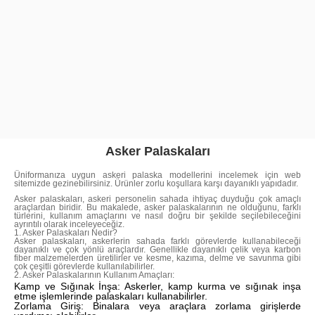
Asker Palaskaları
Üniformanıza uygun askeri palaska modellerini incelemek için web
sitemizde gezinebilirsiniz. Ürünler zorlu koşullara karşı dayanıklı yapıdadır.
Asker palaskaları, askeri personelin sahada ihtiyaç duyduğu çok amaçlı
araçlardan biridir. Bu makalede, asker palaskalarının ne olduğunu, farklı
türlerini, kullanım amaçlarını ve nasıl doğru bir şekilde seçilebileceğini
ayrıntılı olarak inceleyeceğiz.
1. Asker Palaskaları Nedir?
Asker palaskaları, askerlerin sahada farklı görevlerde kullanabileceği
dayanıklı ve çok yönlü araçlardır. Genellikle dayanıklı çelik veya karbon
fiber malzemelerden üretilirler ve kesme, kazıma, delme ve savunma gibi
çok çeşitli görevlerde kullanılabilirler.
2. Asker Palaskalarının Kullanım Amaçları:
Kamp ve Sığınak İnşa: Askerler, kamp kurma ve sığınak inşa
etme işlemlerinde palaskaları kullanabilirler.
Zorlama Giriş: Binalara veya araçlara zorlama girişlerde