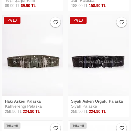
Yeşil Şarjör Kılıfı
Sarı Palaska
89
.90
TL
69
.90
TL
188
.90
TL
158
.90
TL
-%13
-%13
Haki Askeri Palaska
Siyah Askeri Örgülü Palaska
Kahverengi Palaska
Siyah Palaska
259
.90
TL
224
.90
TL
259
.90
TL
224
.90
TL
Tükendi
Tükendi