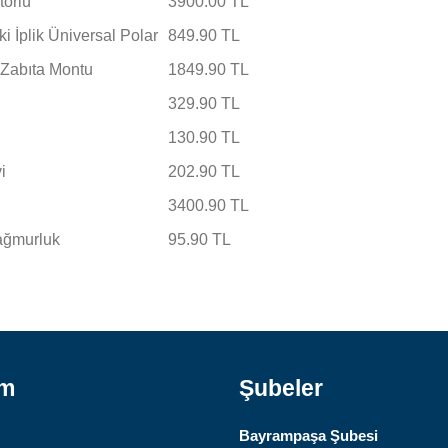
törlü
3900.00 TL
i İplik Üniversal Polar
849.90 TL
 Zabıta Montu
1849.90 TL
329.90 TL
130.90 TL
i
202.90 TL
3400.90 TL
yağmurluk
95.90 TL
ım
Şubeler
Bayrampaşa Şubesi