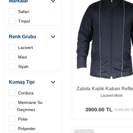
Markalar
Safari
Tmpol
Renk Grubu
Lacivert
Mavi
Siyah
Kumaş Tipi
Zabıta Kışlık Kaban Refle
Cordura
Lacivert Mont
Memrane Su
3900.00 TL
Geçirmez
4200.00
T
Polar
Polyester