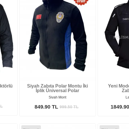
ktörlü
Siyah Zabıta Polar Montu İki
Yeni Mode
İplik Üniversal Polar
Zab
Siyah Mont
L
L
849.90 TL
1849.9
999.50
TL