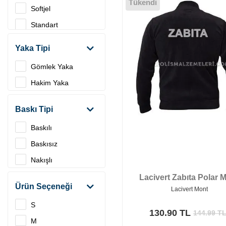
Tükendi
Softjel
Standart
Yaka Tipi
Gömlek Yaka
Hakim Yaka
Baskı Tipi
Baskılı
Baskısız
Nakışlı
Lacivert Zabıta Polar 
Ürün Seçeneği
Lacivert Mont
S
130.90 TL
144.99
T
M