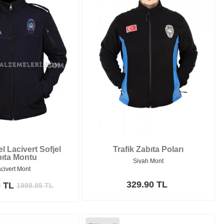
l Lacivert Sofjel
Trafik Zabıta Poları
ıta Montu
Siyah Mont
acivert Mont
329.90 TL
0 TL
1998.85
TL