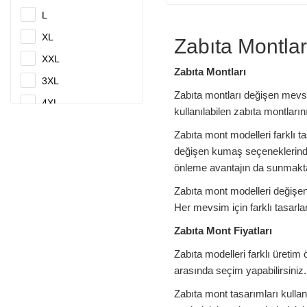
L
XL
Zabıta Montlar
XXL
Zabıta Montları
3XL
Zabıta montları
değişen mevsi
4XL
kullanılabilen zabıta montları
5 XL
Zabıta mont modelleri farklı t
5XL
değişen kumaş seçeneklerinden
önleme avantajın da sunmakta
6 XL
7 XL
Zabıta mont modelleri değişen
Her mevsim için farklı tasarla
STD
Zabıta Mont Fiyatları
XXXL
Zabıta modelleri farklı üretim 
arasında seçim yapabilirsiniz.
Zabıta mont tasarımları kullan