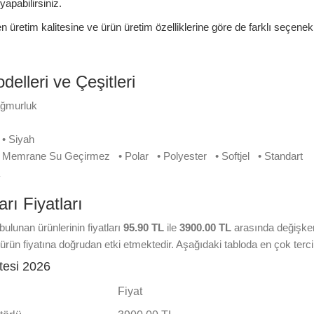
yapabilirsiniz.
n üretim kalitesine ve ürün üretim özelliklerine göre de farklı seçenekl
elleri ve Çeşitleri
ağmurluk
l
 • Siyah
 Memrane Su Geçirmez • Polar • Polyester • Softjel • Standart
ta
rı Fiyatları
bulunan ürünlerinin fiyatları
95.90 TL
ile
3900.00 TL
arasında değişken
lar ürün fiyatına doğrudan etki etmektedir. Aşağıdaki tabloda en çok tercih 
stesi 2026
Fiyat