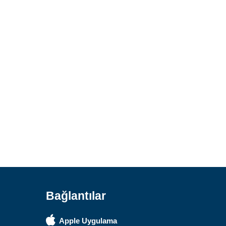
Safari Yapay Zeka Ürün Bulma Asistanı
Merhaba! Ben Akıllı Yapay Zeka
Asistanınız. Sitemizdeki binlerce
polis malzemesi, taktik giyim ve
ekipman arasından aradığınız
ürünü bulmanıza yardımcı
olabilirim. Ne aramıştınız? 👮‍♂️
Bağlantılar
Apple Uygulama