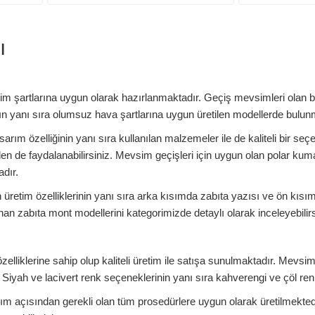
ı
m şartlarına uygun olarak hazırlanmaktadır. Geçiş mevsimleri olan b
nın yanı sıra olumsuz hava şartlarına uygun üretilen modellerde bulun
asarım özelliğinin yanı sıra kullanılan malzemeler ile de kaliteli bi
 de faydalanabilirsiniz. Mevsim geçişleri için uygun olan polar kuma
dır.
 üretim özelliklerinin yanı sıra arka kısımda zabıta yazısı ve ön kısı
nan zabıta mont modellerini kategorimizde detaylı olarak inceleyebilirs
özelliklerine sahip olup kaliteli üretim ile satışa sunulmaktadır. Mevsi
 Siyah ve lacivert renk seçeneklerinin yanı sıra kahverengi ve çöl ren
ım açısından gerekli olan tüm prosedürlere uygun olarak üretilmektedi