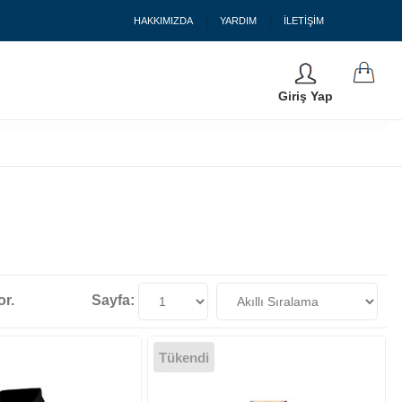
HAKKIMIZDA
YARDIM
İLETİŞİM
Giriş Yap
or.
Sayfa:
Tükendi