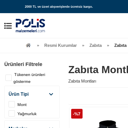
2000 TL ve üzeri alışverişlerde
ücretsiz kargo
.
Resmi Kurumlar
Zabıta
Zabıta
Ürünleri Filtrele
Zabıta Montl
Tükenen ürünleri
Zabıta Montları
gösterme
Ürün Tipi
Mont
Yağmurluk
-%7