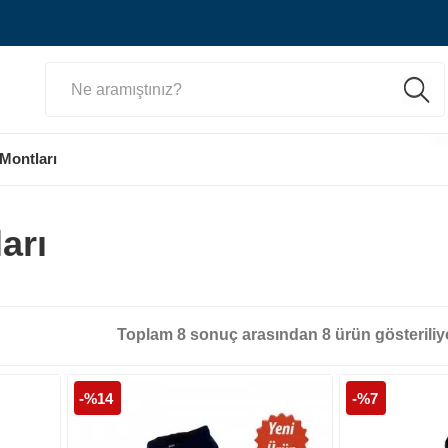
 Montları
arı
Toplam
8
sonuç arasından
8
ürün gösteriliy
-%14
-%7