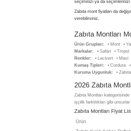
seçiminizi ya da seçimlerinizi 
Zabıta mont fiyatları da değişe
verebilirsiniz.
Zabıta Montları Mod
Ürün Grupları:
• Mont • Y
Markalar:
• Safari • Tmpo
Renkler:
• Lacivert • Mavi
Kumaş Tipleri:
• Cordura •
Kuruma Uygunluk:
• Zabı
2026 Zabıta Montla
Zabıta Montları kategorisinde 
işçilik farklılıkları gibi unsur
Zabıta Montları Fiyat Li
Ürün