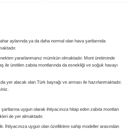
ahar aylarında ya da daha normal olan hava şartlarında
maktadır.
r seçenekten yararlanmanız mümkün olmaktadır. Mont üretiminde
ş ile üretilen zabıta montlarında da esnekliği ve soğuk havayı
mda yer alacak olan Türk bayrağı ve arması ile hazırlanmaktadır.
iniz.
m şartlarına uygun olarak ihtiyacınıza hitap eden zabıta montları
kleri de yer almaktadır.
r. İhtiyacınıza uygun olan özelliklere sahip modeller arasından