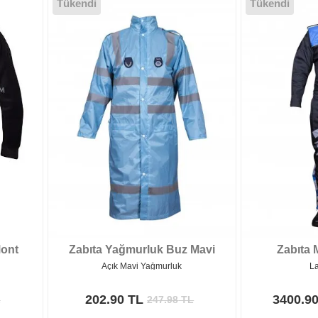
Tükendi
Tükendi
Mont
Zabıta Yağmurluk Buz Mavi
Zabıta 
Açık Mavi Yağmurluk
L
202.90 TL
3400.9
L
247.98
TL