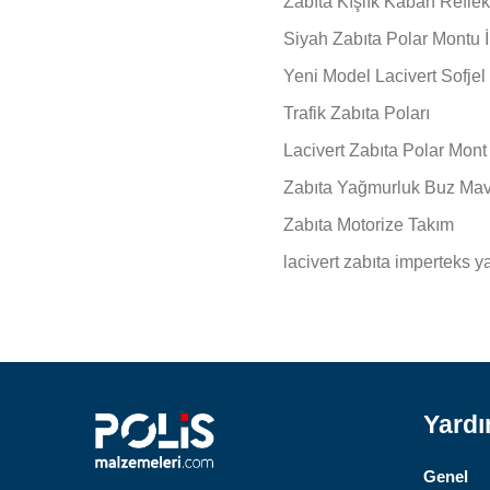
Zabıta Kışlık Kaban Reflek
Siyah Zabıta Polar Montu İk
Yeni Model Lacivert Sofjel
Trafik Zabıta Poları
Lacivert Zabıta Polar Mont
Zabıta Yağmurluk Buz Mav
Zabıta Motorize Takım
lacivert zabıta imperteks 
Yard
Genel