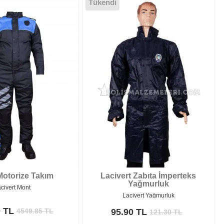
Tükendi
Motorize Takım
Lacivert Zabıta İmperteks
Yağmurluk
acivert Mont
Lacivert Yağmurluk
0 TL
4549.85
TL
95.90 TL
121.30
TL