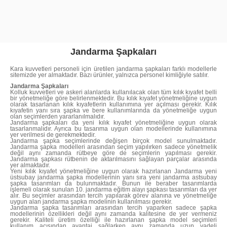
Jandarma Şapkaları
Kara kuvvetleri personeli için üretilen jandarma şapkaları farklı modellerle
sitemizde yer almaktadır. Bazı ürünler, yalnızca personel kimliğiyle satılır.
Jandarma Şapkaları
Kolluk kuvvetleri ve askeri alanlarda kullanılacak olan tüm kılık kıyafet belli
bir yönetmeliğe göre belirlenmektedir. Bu kılık kıyafet yönetmeliğine uygun
olarak tasarlanan kılık kıyafetlerin kullanımına yer açılması gerekir. Kılık
kıyafetin yanı sıra şapka ve bere kullanımlarında da yönetmeliğe uygun
olan seçimlerden yararlanılmalıdır.
Jandarma şapkaları da yeni kılık kıyafet yönetmeliğine uygun olarak
tasarlanmalıdır. Ayrıca bu tasarıma uygun olan modellerinde kullanımına
yer verilmesi de gerekmektedir.
Jandarma şapka seçimlerinde değişen birçok model sunulmaktadır.
Jandarma şapka modelleri arasından seçim yapılırken sadece yönetmelik
değil aynı zamanda rütbeye göre de seçimlerin yapılması gerekir.
Jandarma şapkası rütbenin de aktarılmasını sağlayan parçalar arasında
yer almaktadır.
Yeni kılık kıyafet yönetmeliğine uygun olarak hazırlanan Jandarma yeni
üstsubay jandarma şapka modellerinin yanı sıra yeni jandarma astsubay
şapka tasarımları da bulunmaktadır. Bunun ile beraber tasarımlarda
işlemeli olarak sunulan 10. jandarma eğitim alayı şapkası tasarımları da yer
alır. Bu seçimler arasından tercih yapılarak görev alanına ve yönetmeliğe
uygun alan jandarma şapka modelinin kullanılması gerekir.
Jandarma şapka tasarımları arasından tercih yaparken sadece şapka
modellerinin özellikleri değil aynı zamanda kalitesine de yer vermeniz
gerekir. Kaliteli üretim özelliği ile hazırlanan şapka model seçimleri
kullanım açısından avantaj sağlarken aynı zamanda uzun vadeli