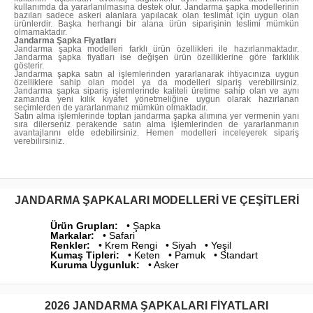
kullanımda da yararlanılmasına destek olur. Jandarma şapka modellerinin
bazıları sadece askeri alanlara yapılacak olan teslimat için uygun olan
ürünlerdir. Başka herhangi bir alana ürün siparişinin teslimi mümkün
olmamaktadır.
Jandarma Şapka Fiyatları
Jandarma şapka modelleri farklı ürün özellikleri ile hazırlanmaktadır.
Jandarma şapka fiyatları ise değişen ürün özelliklerine göre farklılık
gösterir.
Jandarma şapka satın al işlemlerinden yararlanarak ihtiyacınıza uygun
özelliklere sahip olan model ya da modelleri sipariş verebilirsiniz.
Jandarma şapka sipariş işlemlerinde kaliteli üretime sahip olan ve aynı
zamanda yeni kılık kıyafet yönetmeliğine uygun olarak hazırlanan
seçimlerden de yararlanmanız mümkün olmaktadır.
Satın alma işlemlerinde toptan jandarma şapka alımına yer vermenin yanı
sıra dilerseniz perakende satın alma işlemlerinden de yararlanmanın
avantajlarını elde edebilirsiniz. Hemen modelleri inceleyerek sipariş
verebilirsiniz.
JANDARMA ŞAPKALARI MODELLERI VE ÇEŞITLERI
Ürün Grupları:
• Şapka
Markalar:
• Safari
Renkler:
• Krem Rengi • Siyah • Yeşil
Kumaş Tipleri:
• Keten • Pamuk • Standart
Kuruma Uygunluk:
• Asker
2026 JANDARMA ŞAPKALARI FIYATLARI