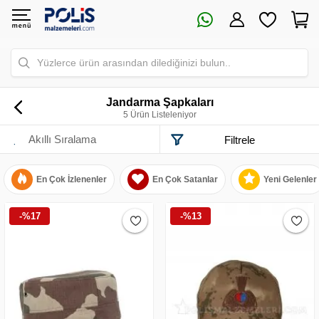
Yüzlerce ürün arasından dilediğinizi bulun..
Jandarma Şapkaları
5 Ürün Listeleniyor
Filtrele
En Çok İzlenenler
En Çok Satanlar
Yeni Gelenler
-%17
-%13