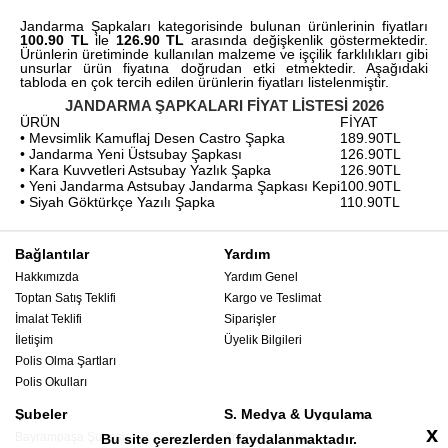
Jandarma Şapkaları kategorisinde bulunan ürünlerinin fiyatları
100.90 TL
ile
126.90 TL
arasında değişkenlik göstermektedir.
Ürünlerin üretiminde kullanılan malzeme ve işçilik farklılıkları gibi
unsurlar ürün fiyatına doğrudan etki etmektedir. Aşağıdaki
tabloda en çok tercih edilen ürünlerin fiyatları listelenmiştir.
JANDARMA ŞAPKALARI FIYAT LISTESI 2026
ÜRÜN
FİYAT
• Mevsimlik Kamuflaj Desen Castro Şapka
189.90TL
• Jandarma Yeni Üstsubay Şapkası
126.90TL
• Kara Kuvvetleri Astsubay Yazlık Şapka
126.90TL
• Yeni Jandarma Astsubay Jandarma Şapkası Kepi
100.90TL
• Siyah Göktürkçe Yazılı Şapka
110.90TL
Bağlantılar
Yardım
Hakkımızda
Yardım Genel
Toptan Satış Teklifi
Kargo ve Teslimat
İmalat Teklifi
Siparişler
İletişim
Üyelik Bilgileri
Polis Olma Şartları
Polis Okulları
Şubeler
S. Medya & Uygulama
x
Bayrampaşa Şubesi
Apple Uygulama
Bu site çerezlerden faydalanmaktadır.