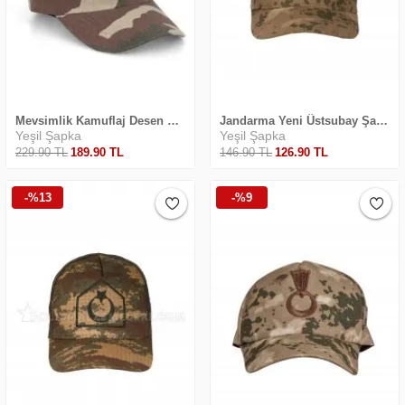
Mevsimlik Kamuflaj Desen Castro Şapka
Jandarma Yeni Üstsubay Şapkası
Yeşil Şapka
Yeşil Şapka
229
.90
TL
189
.90
TL
146
.90
TL
126
.90
TL
-%13
-%9
Safari Yapay Zeka Ürün Bulma Asistanı