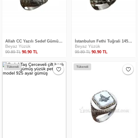
Allah CC Yazılı Sedef Gümüş Yüzük Hasır Desenli Taşlı Model
İstanbulun Fethi Tuğrali 1453 Yazılı Gümüş Yüzük
Beyaz Yüzük
Beyaz Yüzük
99
.89
TL
90
.90
TL
99
.89
TL
90
.90
TL
Tükendi
Tükendi