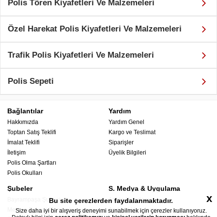
Polis Tören Kiyafetleri Ve Malzemeleri
Özel Harekat Polis Kiyafetleri Ve Malzemeleri
Trafik Polis Kiyafetleri Ve Malzemeleri
Polis Sepeti
Bağlantılar
Yardım
Hakkımızda
Yardım Genel
Toptan Satış Teklifi
Kargo ve Teslimat
İmalat Teklifi
Siparişler
İletişim
Üyelik Bilgileri
Polis Olma Şartları
Polis Okulları
Şubeler
S. Medya & Uygulama
x
Bayrampaşa Şubesi
Apple Uygulama
Bu site çerezlerden faydalanmaktadır.
Mercan Şubesi (Avrupa)
Android Uygulama
Size daha iyi bir alışveriş deneyimi sunabilmek için çerezler kullanıyoruz.