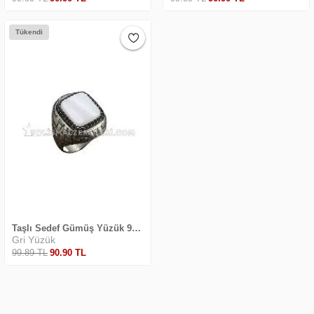
Tükendi
Taşlı Sedef Gümüş Yüzük 925 Ayar Sade Sedef Beyazı
Gri Yüzük
99
.89
TL
90
.90
TL