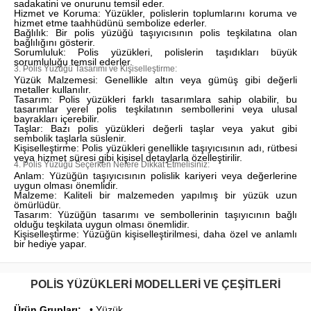
sadakatini ve onurunu temsil eder.
Hizmet ve Koruma: Yüzükler, polislerin toplumlarını koruma ve
hizmet etme taahhüdünü sembolize ederler.
Bağlılık: Bir polis yüzüğü taşıyıcısının polis teşkilatına olan
bağlılığını gösterir.
Sorumluluk: Polis yüzükleri, polislerin taşıdıkları büyük
sorumluluğu temsil ederler.
3. Polis Yüzüğü Tasarımı ve Kişiselleştirme:
Yüzük Malzemesi: Genellikle altın veya gümüş gibi değerli
metaller kullanılır.
Tasarım: Polis yüzükleri farklı tasarımlara sahip olabilir, bu
tasarımlar yerel polis teşkilatının sembollerini veya ulusal
bayrakları içerebilir.
Taşlar: Bazı polis yüzükleri değerli taşlar veya yakut gibi
sembolik taşlarla süslenir.
Kişiselleştirme: Polis yüzükleri genellikle taşıyıcısının adı, rütbesi
veya hizmet süresi gibi kişisel detaylarla özelleştirilir.
4. Polis Yüzüğü Seçerken Nelere Dikkat Etmelisiniz:
Anlam: Yüzüğün taşıyıcısının polislik kariyeri veya değerlerine
uygun olması önemlidir.
Malzeme: Kaliteli bir malzemeden yapılmış bir yüzük uzun
ömürlüdür.
Tasarım: Yüzüğün tasarımı ve sembollerinin taşıyıcının bağlı
olduğu teşkilata uygun olması önemlidir.
Kişiselleştirme: Yüzüğün kişiselleştirilmesi, daha özel ve anlamlı
bir hediye yapar.
POLIS YÜZÜKLERI MODELLERI VE ÇEŞITLERI
Ürün Grupları:
• Yüzük