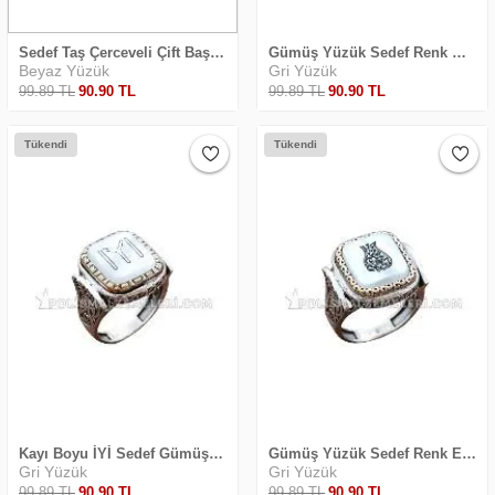
Sedef Taş Çerceveli Çift Başlı Kartal Gümüş Yüzük Petek Model 925 Ayar Gümüş
Gümüş Yüzük Sedef Renk Osmanlı Tuğrası Yuvarlak Köşeli Model 925 Ayar
Beyaz Yüzük
Gri Yüzük
99
.89
TL
90
.90
TL
99
.89
TL
90
.90
TL
Tükendi
Tükendi
Safari Yapay Zeka Ürün Bulma Asistanı
Merhaba! Ben Akıllı Yapay Zeka
Asistanınız. Sitemizdeki binlerce polis
malzemesi, taktik giyim ve ekipman
Kayı Boyu İYİ Sedef Gümüş Yüzük Hanedan
Gümüş Yüzük Sedef Renk Edep Yahu Hat Yazılı Arapça Hanedan Model
arasından aradığınız ürünü bulmanıza
Gri Yüzük
Gri Yüzük
yardımcı olabilirim. Ne aramıştınız? 👮‍♂️
99
.89
TL
90
.90
TL
99
.89
TL
90
.90
TL