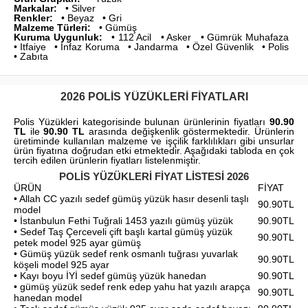
Markalar:
• Silver
Renkler:
• Beyaz • Gri
Malzeme Türleri:
• Gümüş
Kuruma Uygunluk:
• 112 Acil • Asker • Gümrük Muhafaza
• Itfaiye • İnfaz Koruma • Jandarma • Özel Güvenlik • Polis
• Zabıta
2026 POLIS YÜZÜKLERI FIYATLARI
Polis Yüzükleri kategorisinde bulunan ürünlerinin fiyatları
90.90
TL
ile
90.90 TL
arasında değişkenlik göstermektedir. Ürünlerin
üretiminde kullanılan malzeme ve işçilik farklılıkları gibi unsurlar
ürün fiyatına doğrudan etki etmektedir. Aşağıdaki tabloda en çok
tercih edilen ürünlerin fiyatları listelenmiştir.
POLIS YÜZÜKLERI FIYAT LISTESI 2026
ÜRÜN
FİYAT
• Allah CC yazılı sedef gümüş yüzük hasır desenli taşlı
90.90TL
model
• İstanbulun Fethi Tuğrali 1453 yazılı gümüş yüzük
90.90TL
• Sedef Taş Çerceveli çift başlı kartal gümüş yüzük
90.90TL
petek model 925 ayar gümüş
• Gümüş yüzük sedef renk osmanlı tuğrası yuvarlak
90.90TL
köşeli model 925 ayar
• Kayı boyu İYİ sedef gümüş yüzük hanedan
90.90TL
• gümüş yüzük sedef renk edep yahu hat yazılı arapça
90.90TL
hanedan model