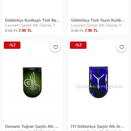
Göktürkçe Kurtbaşlı Türk Bayraklı Şarjör Altı Yapıştırma 2
Göktürkçe Türk Yazılı Kurtbaşlı Şarjör Altı Arma 3
Lacivert Şarjör Alti Damla Yapiştirma
Lacivert Şarjör Alti Damla Yapiştirma
8
.50
TL
7
.90
TL
8
.50
TL
7
.90
TL
-%7
-%7
Osmanlı Tuğralı Şarjör Altı Arma
IYI Göktürkçe Şarjör Altı Arma 1