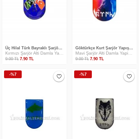
Üç Hilal Türk Bayraklı Şarjör Altı Yapıştırma
Göktürkçe Kurt Şarjör Yapıştırma
Kırmızı Şarjör Alti Damla Yapiştirma
Mavi Şarjör Alti Damla Yapiştirma
9
.00
TL
7
.90
TL
9
.00
TL
7
.90
TL
-%7
-%7