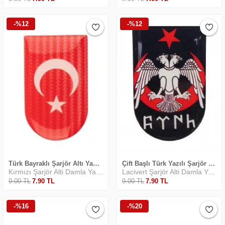
-%12
-%12
Safari Yapay Zeka Ürün Bulma Asistanı
Merhaba! Ben Akıllı Yapay Zeka
Asistanınız. Sitemizdeki binlerce polis
malzemesi, taktik giyim ve ekipman
arasından aradığınız ürünü bulmanıza
yardımcı olabilirim. Ne aramıştınız? 👮‍♂️
Türk Bayraklı Şarjör Altı Yapıştırması
Çift Başlı Türk Yazılı Şarjör Altı Yapıştırma
Kırmızı Şarjör Alti Damla Yapiştirma
Lacivert Şarjör Alti Damla Yapiştirma
9
.00
TL
7
.90
TL
9
.00
TL
7
.90
TL
-%16
-%20