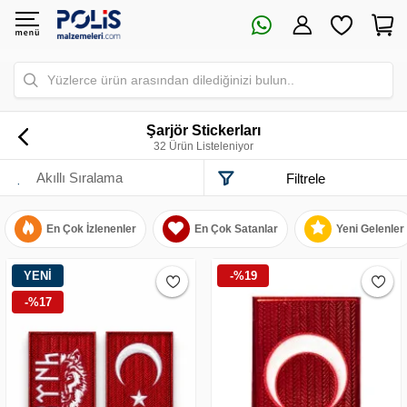
Yüzlerce ürün arasından dilediğinizi bulun..
Şarjör Stickerları
32 Ürün Listeleniyor
Filtrele
En Çok İzlenenler
En Çok Satanlar
Yeni Gelenler
YENİ
-%19
-%17