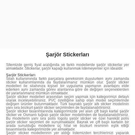
Şarjör Stickerları
Sitemizde geniş fiyat aralığında ve farklı modellerde şarjör stickerlar yer
almaktadır. Stickerlar, şarjör kapağı kullanmak istemeyenler için idealdir.
Şarjör Stickerları
Silah kullanımında farklı parçalara gereksinim duyulurken aynı zamanda
sticker kullanımlarında da faydalanmanız mümkün olur. Şarjör sticker
modelleri ile silahınıza kişisel bir uygulama yapmanın avantajını elde
ederken aynı zamanda görev alanlarına göre de değişen seçeneklerden
de yararlanmanız mümkün olmaktadır.
Şarjör sticker modelleri arasından seçim yapmak için kategorimizi detaylı
olarak inceleyebilirsiniz. PVC özelliğine sahip olan model seçimlerinde
değişen ürünler bulunmaktadır. Türk bayraklı şarjör altı sticker modelinin
yanı sıra bozkurt şarjör sticker seçiminden de faydalanabilirsiniz.
Şarjör sticker tasarımlarında kategorimizde yer alan çift başlı kartal şarjör
sticker ve Osmanlı tuğralı şarjör sticker modelinden de faydalanabilirsiniz.
Bu modellerin yanı sıra polis logolu şarjör sticker ve özel harekât polis
şarjör sticker seçimleri de sunulmaktadır. Bayrak ve çift başlı kartalın bir
arada sunulduğu modellere üç hilal ve bozkurt resminin eşlik ettiği
tasarımlarda kategorimizde yer almaktadır.
Şarjör sticker modellerinin yer aldığı listemizden tercihlerinizi yaparak