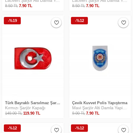
Lacivert Şarjör Alti Damla Yapiştirma
Lacivert Şarjör Alti Damla Yapiştirma
8
.50
TL
7
.90
TL
8
.50
TL
7
.90
TL
-%19
-%12
Türk Bayraklı Sarsılmaz Şarjör Altı Metal Döküm 3 Boyutlu Bayrak Uyumlu Silahlar F92 Yavuz16 CZ75
Çevik Kuvvet Polis Yapıştırma
Kırmızı Şarjör Kapağı
Mavi Şarjör Alti Damla Yapiştirma
149
.00
TL
119
.90
TL
9
.00
TL
7
.90
TL
-%12
-%12