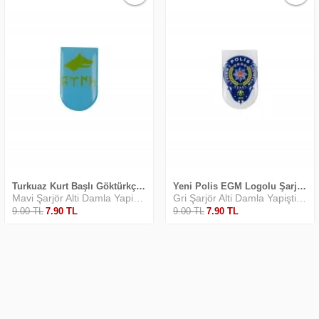
Turkuaz Kurt Başlı Göktürkçe Yapıştırma
Yeni Polis EGM Logolu Şarjör Yapıştırma
Mavi Şarjör Alti Damla Yapiştirma
Gri Şarjör Alti Damla Yapiştirma
9
.00
TL
7
.90
TL
9
.00
TL
7
.90
TL