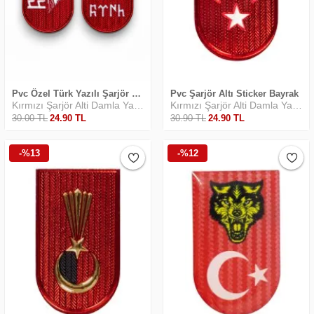
Pvc Özel Türk Yazılı Şarjör Altı Sticker
Pvc Şarjör Altı Sticker Bayrak
Kırmızı Şarjör Alti Damla Yapiştirma
Kırmızı Şarjör Alti Damla Yapiştirma
30
.00
TL
24
.90
TL
30
.90
TL
24
.90
TL
-%13
-%12