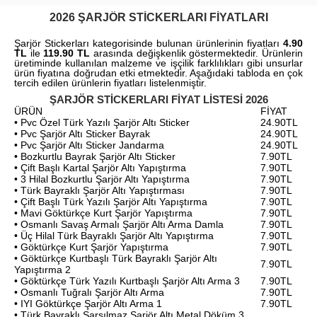
2026 ŞARJÖR STICKERLARI FIYATLARI
Şarjör Stickerları kategorisinde bulunan ürünlerinin fiyatları
4.90
TL
ile
119.90 TL
arasında değişkenlik göstermektedir. Ürünlerin
üretiminde kullanılan malzeme ve işçilik farklılıkları gibi unsurlar
ürün fiyatına doğrudan etki etmektedir. Aşağıdaki tabloda en çok
tercih edilen ürünlerin fiyatları listelenmiştir.
ŞARJÖR STICKERLARI FIYAT LISTESI 2026
ÜRÜN
FİYAT
• Pvc Özel Türk Yazılı Şarjör Altı Sticker
24.90TL
• Pvc Şarjör Altı Sticker Bayrak
24.90TL
• Pvc Şarjör Altı Sticker Jandarma
24.90TL
• Bozkurtlu Bayrak Şarjör Altı Sticker
7.90TL
• Çift Başlı Kartal Şarjör Altı Yapıştırma
7.90TL
• 3 Hilal Bozkurtlu Şarjör Altı Yapıştırma
7.90TL
• Türk Bayraklı Şarjör Altı Yapıştırması
7.90TL
• Çift Başlı Türk Yazılı Şarjör Altı Yapıştırma
7.90TL
• Mavi Göktürkçe Kurt Şarjör Yapıştırma
7.90TL
• Osmanlı Savaş Armalı Şarjör Altı Arma Damla
7.90TL
• Üç Hilal Türk Bayraklı Şarjör Altı Yapıştırma
7.90TL
• Göktürkçe Kurt Şarjör Yapıştırma
7.90TL
• Göktürkçe Kurtbaşlı Türk Bayraklı Şarjör Altı
7.90TL
Yapıştırma 2
• Göktürkçe Türk Yazılı Kurtbaşlı Şarjör Altı Arma 3
7.90TL
• Osmanlı Tuğralı Şarjör Altı Arma
7.90TL
• IYI Göktürkçe Şarjör Altı Arma 1
7.90TL
• Türk Bayraklı Sarsılmaz Şarjör Altı Metal Döküm 3