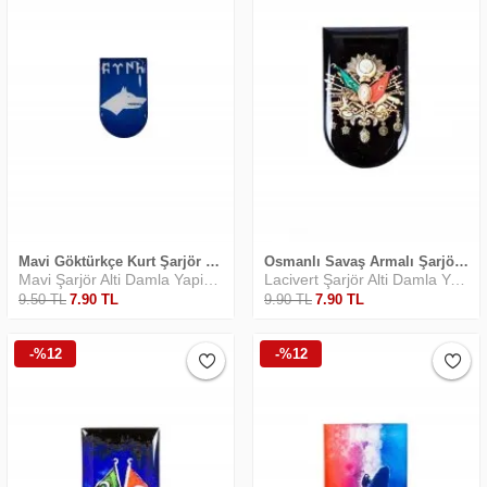
Mavi Göktürkçe Kurt Şarjör Yapıştırma
Osmanlı Savaş Armalı Şarjör Altı Arma Damla
Mavi Şarjör Alti Damla Yapiştirma
Lacivert Şarjör Alti Damla Yapiştirma
9
.50
TL
7
.90
TL
9
.90
TL
7
.90
TL
-%12
-%12