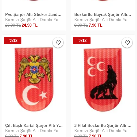
Pvc Şarjör Altı Sticker Jandarma
Bozkurtlu Bayrak Şarjör Altı Sticker
Kırmızı Şarjör Alti Damla Yapiştirma
Kırmızı Şarjör Alti Damla Yapiştirma
28
.90
TL
24
.90
TL
9
.00
TL
7
.90
TL
-%12
-%12
Çift Başlı Kartal Şarjör Altı Yapıştırma
3 Hilal Bozkurtlu Şarjör Altı Yapıştırma
Kırmızı Şarjör Alti Damla Yapiştirma
Kırmızı Şarjör Alti Damla Yapiştirma
9
.00
TL
7
.90
TL
9
.00
TL
7
.90
TL