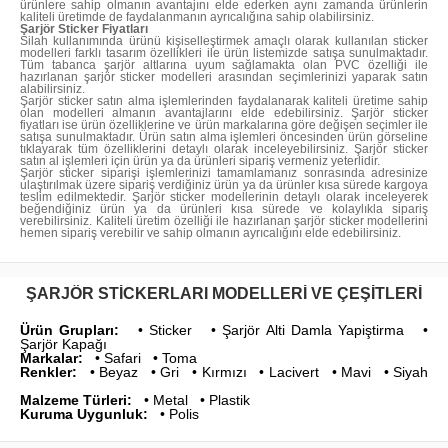
ürünlere sahip olmanın avantajını elde ederken aynı zamanda ürünlerin
kaliteli üretimde de faydalanmanın ayrıcalığına sahip olabilirsiniz.
Şarjör Sticker Fiyatları
Silah kullanımında ürünü kişiselleştirmek amaçlı olarak kullanılan sticker
modelleri farklı tasarım özellikleri ile ürün listemizde satışa sunulmaktadır.
Tüm tabanca şarjör altlarına uyum sağlamakta olan PVC özelliği ile
hazırlanan şarjör sticker modelleri arasından seçimlerinizi yaparak satın
alabilirsiniz.
Şarjör sticker satın alma işlemlerinden faydalanarak kaliteli üretime sahip
olan modelleri almanın avantajlarını elde edebilirsiniz. Şarjör sticker
fiyatları ise ürün özelliklerine ve ürün markalarına göre değişen seçimler ile
satışa sunulmaktadır. Ürün satın alma işlemleri öncesinden ürün görseline
tıklayarak tüm özelliklerini detaylı olarak inceleyebilirsiniz. Şarjör sticker
satın al işlemleri için ürün ya da ürünleri sipariş vermeniz yeterlidir.
Şarjör sticker siparişi işlemlerinizi tamamlamanız sonrasında adresinize
ulaştırılmak üzere sipariş verdiğiniz ürün ya da ürünler kısa sürede kargoya
teslim edilmektedir. Şarjör sticker modellerinin detaylı olarak inceleyerek
beğendiğiniz ürün ya da ürünleri kısa sürede ve kolaylıkla sipariş
verebilirsiniz. Kaliteli üretim özelliği ile hazırlanan şarjör sticker modellerini
hemen sipariş verebilir ve sahip olmanın ayrıcalığını elde edebilirsiniz.
ŞARJÖR STICKERLARI MODELLERI VE ÇEŞITLERI
Ürün Grupları:
• Sticker • Şarjör Alti Damla Yapiştirma •
Şarjör Kapağı
Markalar:
• Safari • Toma
Renkler:
• Beyaz • Gri • Kırmızı • Lacivert • Mavi • Siyah
Malzeme Türleri:
• Metal • Plastik
Kuruma Uygunluk:
• Polis