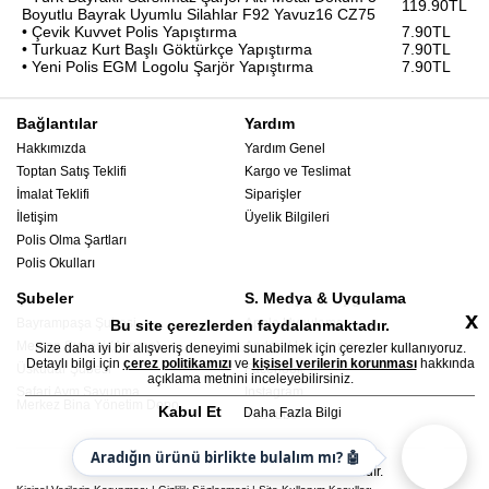
119.90TL
Boyutlu Bayrak Uyumlu Silahlar F92 Yavuz16 CZ75
• Çevik Kuvvet Polis Yapıştırma
7.90TL
• Turkuaz Kurt Başlı Göktürkçe Yapıştırma
7.90TL
• Yeni Polis EGM Logolu Şarjör Yapıştırma
7.90TL
Bağlantılar
Yardım
Hakkımızda
Yardım Genel
Toptan Satış Teklifi
Kargo ve Teslimat
İmalat Teklifi
Siparişler
İletişim
Üyelik Bilgileri
Polis Olma Şartları
Polis Okulları
Şubeler
S. Medya & Uygulama
x
Bayrampaşa Şubesi
Apple Uygulama
Bu site çerezlerden faydalanmaktadır.
Mercan Şubesi (Avrupa)
Android Uygulama
Size daha iyi bir alışveriş deneyimi sunabilmek için çerezler kullanıyoruz.
Detaylı bilgi için
çerez politikamızı
ve
kişisel verilerin korunması
hakkında
Üsküdar Şubesi
Facebook
açıklama metnini inceleyebilirsiniz.
Safari Avm Savunma
Instagram
Merkez Bina Yönetim Depo
Kabul Et
Daha Fazla Bilgi
YouTube
Aradığın ürünü birlikte bulalım mı? 🤖
© 2026 - Polis Malzemeleri - Her hakkı saklıdır.