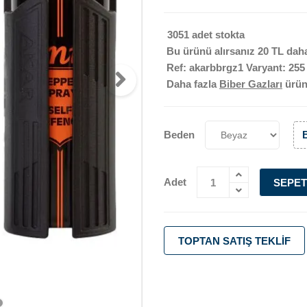
3051 adet stokta
Bu ürünü alırsanız
20 TL
daha
Ref: akarbbrgz1 Varyant: 255
Daha fazla
Biber Gazları
ürü
Beden
Adet
SEPET
TOPTAN SATIŞ TEKLIF