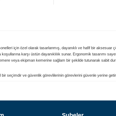
sonelleri için özel olarak tasarlanmış, dayanıklı ve hafif bir aksesu
koşullarına karşı üstün dayanıklılık sunar. Ergonomik tasarımı sayesin
kemere veya ekipman kemerine sağlam bir şekilde tutunarak sabit du
bir seçimdir ve güvenlik görevlilerinin görevlerini güvenle yerine geti
ım
Şubeler