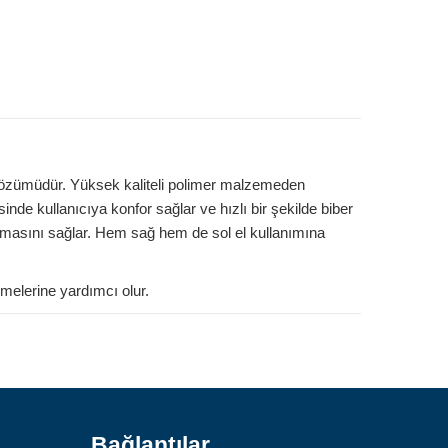
ar çözümüdür. Yüksek kaliteli polimer malzemeden
de kullanıcıya konfor sağlar ve hızlı bir şekilde biber
rmasını sağlar. Hem sağ hem de sol el kullanımına
Safari Yapay Zeka Ürün Bulma Asistanı
rmelerine yardımcı olur.
Merhaba! Ben Akıllı Yapay Zeka
Asistanınız. Sitemizdeki binlerce
polis malzemesi, taktik giyim ve
ekipman arasından aradığınız
ürünü bulmanıza yardımcı
olabilirim. Ne aramıştınız? 👮‍♂️
Bağlantılar