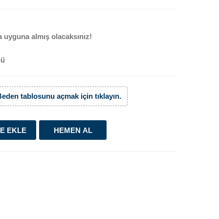
 uyguna almış olacaksınız!
nü
Beden tablosunu açmak için tıklayın.
E EKLE
HEMEN AL