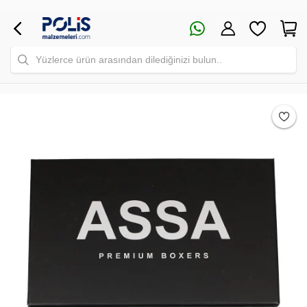
Yüzlerce ürün arasından dilediğinizi bulun..
Safari Yapay Zeka Ürün Bulma Asistanı