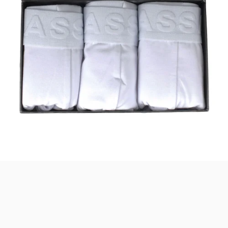
Merhaba! Ben Akıllı Yapay Zeka
Asistanınız. Sitemizdeki binlerce polis
malzemesi, taktik giyim ve ekipman
arasından aradığınız ürünü bulmanıza
yardımcı olabilirim. Ne aramıştınız? 👮‍♂️