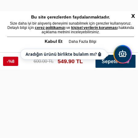
x
Bu site çerezlerden faydalanmaktadır.
Size daha iyi bir alışveriş deneyimi sunabilmek için çerezler kullanıyoruz.
Detaylı bilgi için
çerez politikamızı
ve
kişisel verilerin korunması
hakkında
açıklama metnini inceleyebilirsiniz.
Kabul Et
Daha Fazla Bilgi
Aradığın ürünü birlikte bulalım mı? 🤖
549.90 TL
600.00 TL
-%8
Sepete Ekle
Assa Premium Boxers
Ref: BXR5 Renk: Beyaz Varyant: 263