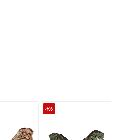
-%6
Tükendi