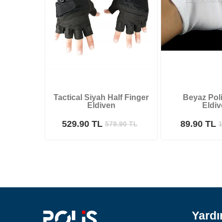
Tactical Siyah Half Finger
Beyaz Pol
Eldiven
Eldiv
529.90 TL
89.90 TL
579.90
TL
1
Yard