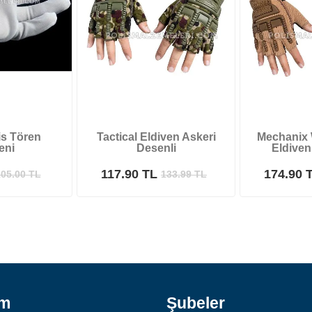
is Tören
Tactical Eldiven Askeri
Mechanix 
eni
Desenli
Eldiven
117.90 TL
174.90 
05.00
TL
133.99
TL
ım
Şubeler