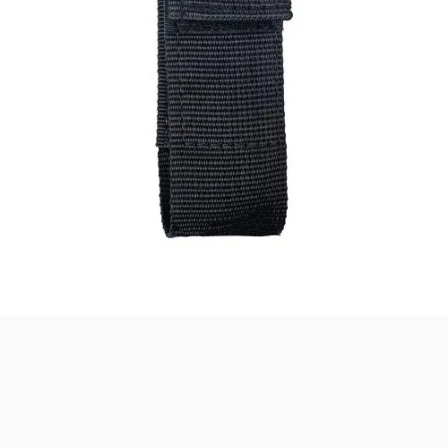
malzemesi, taktik giyim ve ekipman
arasından aradığınız ürünü bulmanıza
yardımcı olabilirim. Ne aramıştınız? 👮‍♂️