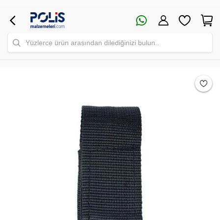
Yüzlerce ürün arasından dilediğinizi bulun..
Safari Yapay Zeka Ürün Bulma Asistanı
Merhaba! Ben Akıllı Yapay Zeka
Asistanınız. Sitemizdeki binlerce polis