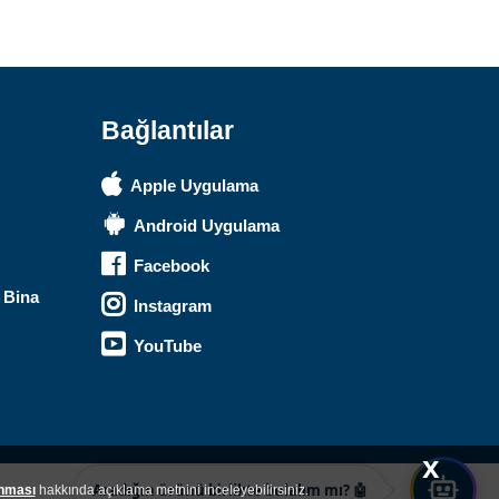
Merhaba! Ben Akıllı Yapay Zeka
Asistanınız. Sitemizdeki binlerce
polis malzemesi, taktik giyim ve
ekipman arasından aradığınız
ürünü bulmanıza yardımcı
olabilirim. Ne aramıştınız? 👮‍♂️
Bağlantılar
Apple Uygulama
Android Uygulama
Facebook
 Bina
Instagram
YouTube
x
Aradığın ürünü birlikte bulalım mı? 🤖
unması
hakkında açıklama metnini inceleyebilirsiniz.