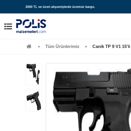
2000 TL ve üzeri alışverişlerde
ücretsiz kargo
.
Tüm Ürünlerimiz
Canik TP 9 V1 15'li