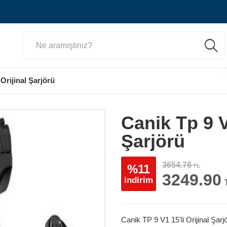
 Orijinal Şarjörü
Canik Tp 9 V1
Şarjörü
3654.76
%11
TL
3249.90
indirim
Canik TP 9 V1 15'li Orijinal Şarj