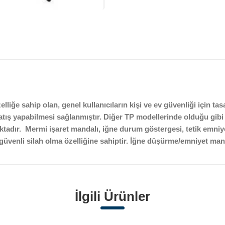
liğe sahip olan, genel kullanıcıların kişi ve ev güvenliği için tas
tış yapabilmesi sağlanmıştır. Diğer TP modellerinde olduğu gibi ka
maktadır. Mermi işaret mandalı, iğne durum göstergesi, tetik emn
 güvenli silah olma özelliğine sahiptir. İğne düşürme/emniyet ma
İlgili Ürünler