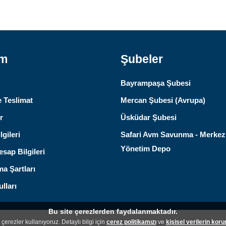
ım
Şubeler
Bayrampaşa Şubesi
 Teslimat
Mercan Şubesi (Avrupa)
r
Üsküdar Şubesi
lgileri
Safari Avm Savunma - Merkez
Yönetim Depo
sap Bilgileri
ma Şartları
lları
Bu site çerezlerden faydalanmaktadır.
çerezler kullanıyoruz. Detaylı bilgi için
çerez politikamızı
ve
kişisel verilerin kor