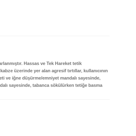
arlanmıştır. Hassas ve Tek Hareket tetik
bze üzerinde yer alan agresif tırtıllar, kullanıcının
iyeti ve iğne düşürme/emniyet mandalı sayesinde,
ndalı sayesinde, tabanca sökülürken tetiğe basma