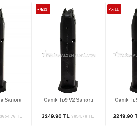
-%11
-%11
a Şarjörü
Canik Tp9 V2 Şarjörü
Canik Tp9
3249.90 TL
3249.90 
3654.76
TL
3654.76
TL