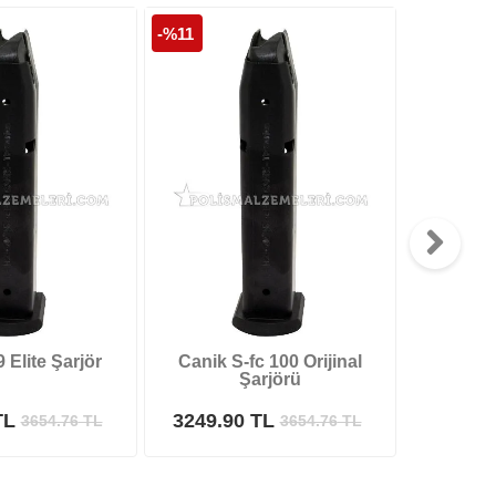
-%11
-%11
 Elite Şarjör
Canik S-fc 100 Orijinal
Canik S
Şarjörü
TL
3249.90 TL
3249.9
3654.76
TL
3654.76
TL
Safari Yapay Zeka Ürün Bulma Asistanı