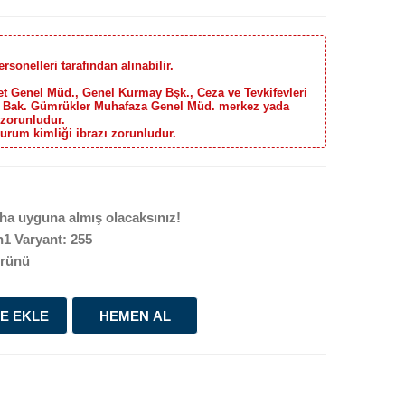
onelleri tarafından alınabilir.
yet Genel Müd., Genel Kurmay Bşk., Ceza ve Tevkifevleri
t Bak. Gümrükler Muhafaza Genel Müd. merkez yada
 zorunludur.
kurum kimliği ibrazı zorunludur.
ha uyguna almış olacaksınız!
1 Varyant: 255
rünü
E EKLE
HEMEN AL