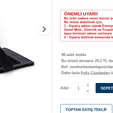
ÖNEMLİ UYARI!
Bu ürün sadece resmi kurum pers
Bu ürünü alabilmek için,
1 - Sipariş adresi olarak Emni
Genel Müd., Gümrük ve Ticare
taşra birimleri adresi verilmesi
2 - Sipariş teslimat esnasında 
90 adet stokta
Bu ürünü alırsanız
25.1 TL
da
Ref: cumhurbaskanlıgıcüzdan
Daha fazla
Polis Cüzdanları
ü
Adet
SEPET
TOPTAN SATIŞ TEKLIF