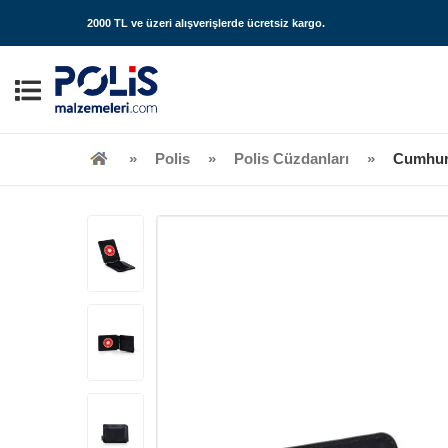
2000 TL ve üzeri alışverişlerde
ücretsiz kargo
.
Polis
Polis Cüzdanları
Cumhurb