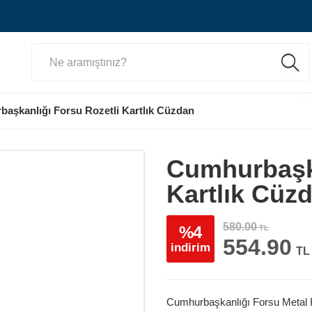
aşkanlığı Forsu Rozetli Kartlık Cüzdan
Cumhurbaşka
Kartlık Cüz
580.00
%4
TL
554.90
indirim
TL
Cumhurbaşkanlığı Forsu Metal 