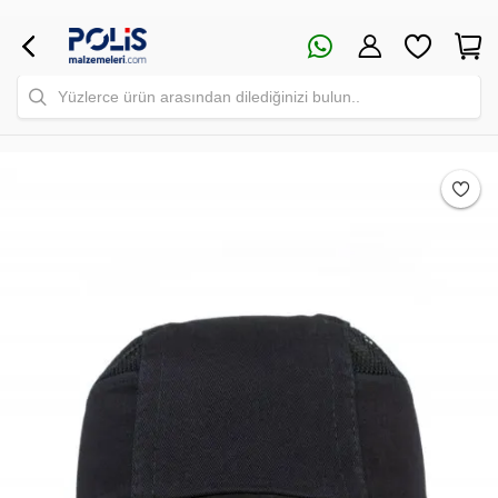
Yüzlerce ürün arasından dilediğinizi bulun..