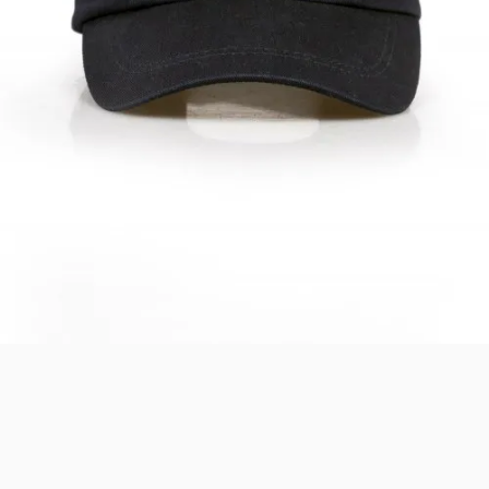
Safari Yapay Zeka Ürün Bulma Asistanı
Merhaba! Ben Akıllı Yapay Zeka
Asistanınız. Sitemizdeki binlerce polis
malzemesi, taktik giyim ve ekipman
arasından aradığınız ürünü bulmanıza
yardımcı olabilirim. Ne aramıştınız? 👮‍♂️