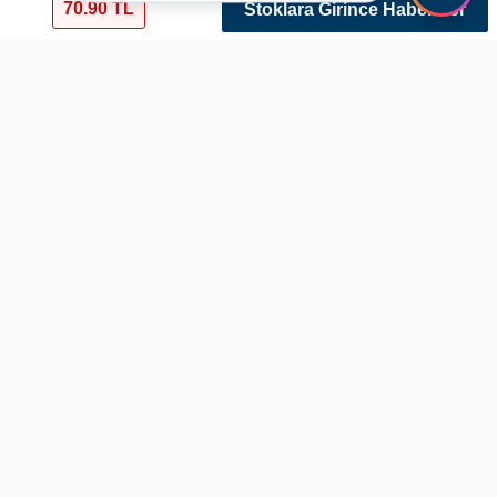
70.90 TL
Stoklara Girince Haber Ver
Darbe Emici İş Güvenliği Şapkası
Ref: isguvlik3 Renk: Lacivert Varyant: 252
Bu ürün sadece Emniyet Teşkilatı Personeli
tarafından alınabilir.
Bu ürünü alabilmek için,
1 - Sipariş adresi olarak Emniyet Genel Müdürlüğü ve bağlı merkez
yada taşra birimleri adresi verilmesi zorunludur.
2 - Sipariş teslimat esnasında Polis Kimliği ibrazı zorunludur.
Ürün Bilgileri