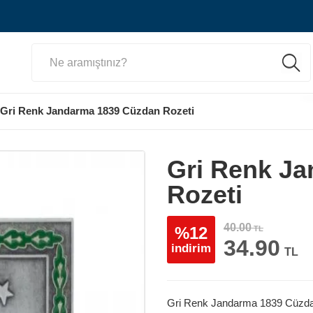
Gri Renk Jandarma 1839 Cüzdan Rozeti
Gri Renk J
Rozeti
40.00
%12
TL
34.90
indirim
TL
Gri Renk Jandarma 1839 Cüzda