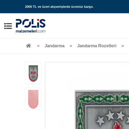
2000 TL ve üzeri alışverişlerde
ücretsiz kargo
.
Jandarma
Jandarma Rozetleri