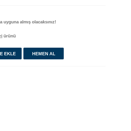
 uyguna almış olacaksınız!
ri
ürünü
E EKLE
HEMEN AL