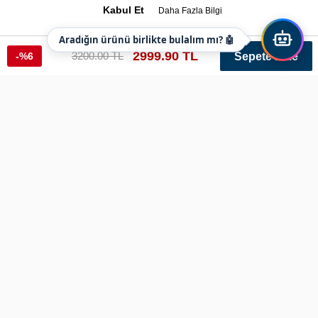
Kabul Et
Daha Fazla Bilgi
Aradığın ürünü birlikte bulalım mı? 🤖
2999.90 TL
3200.00 TL
-%6
Sepete Ekle
Haki Mont Rüzgara Ve Soğuğa Karşı Dayanıklı
Ref: hakimont01 Renk: Haki Varyant: 278
Beden
Beden Tablosunu Aç
Seçiniz