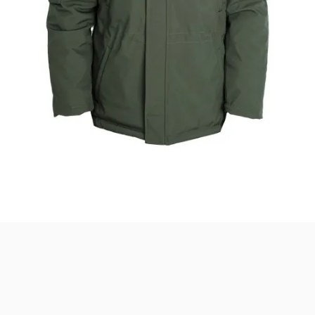
Merhaba! Ben Akıllı Yapay Zeka
Asistanınız. Sitemizdeki binlerce polis
malzemesi, taktik giyim ve ekipman
arasından aradığınız ürünü bulmanıza
yardımcı olabilirim. Ne aramıştınız? 👮‍♂️