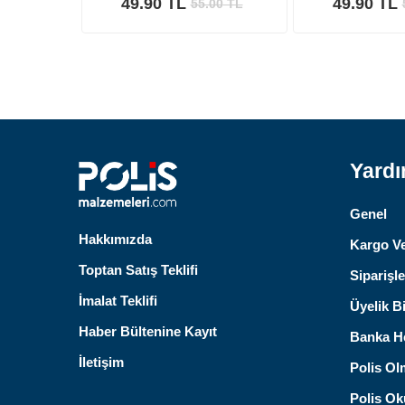
49.90 TL
49.90 TL
55.00
TL
Yard
Genel
Hakkımızda
Kargo Ve
Toptan Satış Teklifi
Siparişle
İmalat Teklifi
Üyelik Bi
Haber Bültenine Kayıt
Banka He
İletişim
Polis Ol
Polis Oku