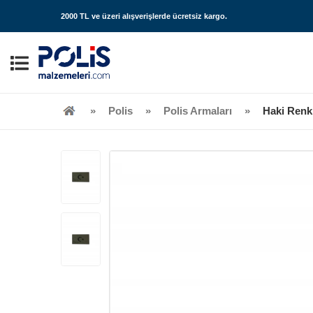
2000 TL ve üzeri alışverişlerde
ücretsiz kargo
.
Polis
Polis Armaları
Haki Renkl