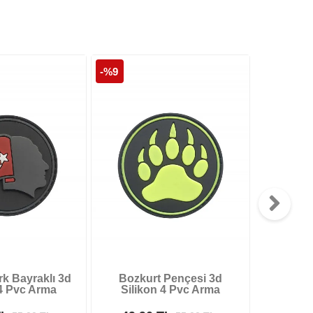
-%9
-%9
rk Bayraklı 3d
Bozkurt Pençesi 3d
Siyah Bo
 4 Pvc Arma
Silikon 4 Pvc Arma