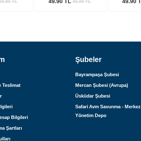
49.90 TL
49.90 
55.00
TL
55.00
TL
ım
Şubeler
Bayrampaşa Şubesi
 Teslimat
Mercan Şubesi (Avrupa)
r
Üsküdar Şubesi
lgileri
Safari Avm Savunma - Merkez
Yönetim Depo
sap Bilgileri
ma Şartları
lları