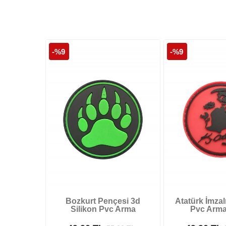
-%9
-%9
Bozkurt Pençesi 3d
Atatürk İmzal
Silikon Pvc Arma
Pvc Arma