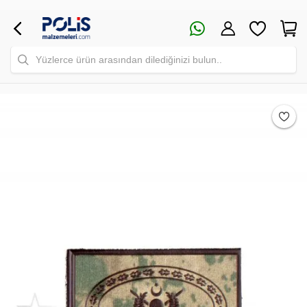
Yüzlerce ürün arasından dilediğinizi bulun..
Safari Yapay Zeka Ürün Bulma Asistanı
Merhaba! Ben Akıllı Yapay Zeka