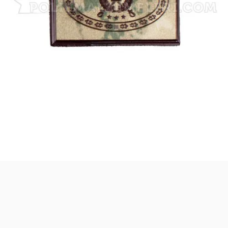
Asistanınız. Sitemizdeki binlerce polis
malzemesi, taktik giyim ve ekipman
arasından aradığınız ürünü bulmanıza
yardımcı olabilirim. Ne aramıştınız? 👮‍♂️