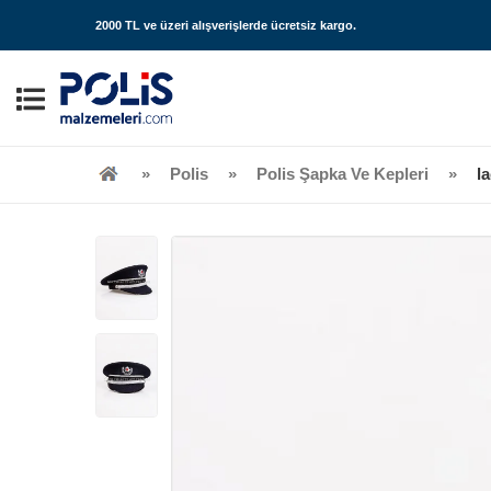
2000 TL ve üzeri alışverişlerde
ücretsiz kargo
.
Polis
Polis Şapka Ve Kepleri
l