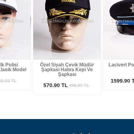
ik Polisi
Özel Siyah Çevik Müdür
Lacivert Po
lasik Model
Şapkasi Hatıra Kepi Ve
Şapkası
1599.90 
55.00
TL
570.90 TL
690.90
TL