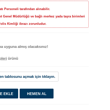
ı Personeli tarafından alınabilir.
yet Genel Müdürlüğü ve bağlı merkez yada taşra birimleri
Polis Kimliği ibrazı zorunludur.
a uyguna almış olacaksınız!
leri
ürünü
n tablosunu açmak için tıklayın.
E EKLE
HEMEN AL