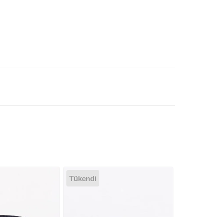
Tükendi
-%4