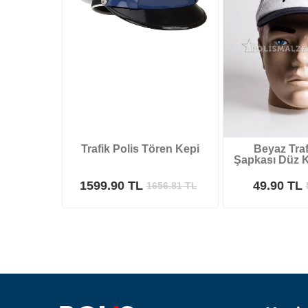
Trafik Polis Tören Kepi
Beyaz Traf
Şapkası Düz K
1599.90 TL
49.90 TL
1656.81
TL