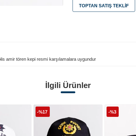
TOPTAN SATIŞ TEKLIF
 polis amir tören kepi resmi karşılamalara uygundur
İlgili Ürünler
-%17
-%3