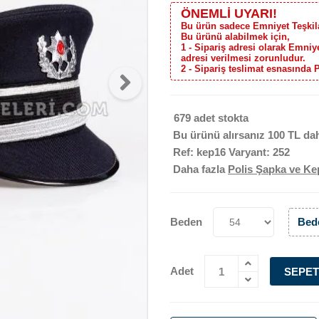
ÖNEMLİ UYARI!
Bu ürün sadece Emniyet Teşkilat
Bu ürünü alabilmek için,
1 - Sipariş adresi olarak Emni
adresi verilmesi zorunludur.
2 - Sipariş teslimat esnasında 
679 adet stokta
Bu ürünü alırsanız
100 TL
dah
Ref: kep16 Varyant: 252
Daha fazla
Polis Şapka ve Kep
Beden
Bede
Adet
SEPET