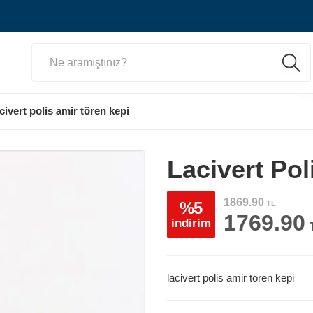
acivert polis amir tören kepi
Lacivert Po
1869.90
%5
TL
1769.90
indirim
lacivert polis amir tören kepi