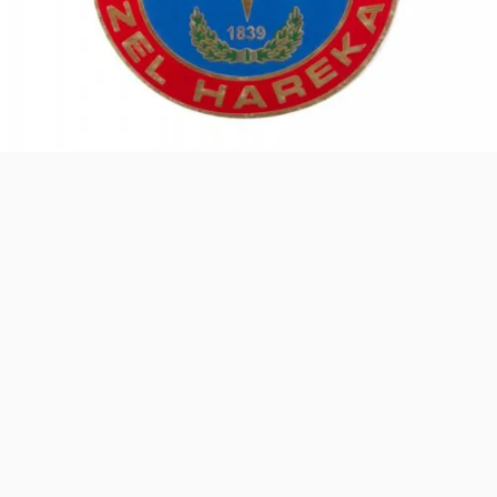
Asistanınız. Sitemizdeki binlerce polis
malzemesi, taktik giyim ve ekipman
arasından aradığınız ürünü bulmanıza
yardımcı olabilirim. Ne aramıştınız? 👮‍♂️