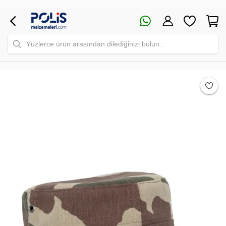
Yüzlerce ürün arasından dilediğinizi bulun..
Safari Yapay Zeka Ürün Bulma Asistanı
Merhaba! Ben Akıllı Yapay Zeka