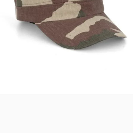
Asistanınız. Sitemizdeki binlerce polis
malzemesi, taktik giyim ve ekipman
arasından aradığınız ürünü bulmanıza
yardımcı olabilirim. Ne aramıştınız? 👮‍♂️