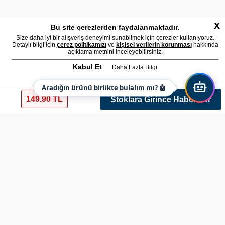
x
Bu site çerezlerden faydalanmaktadır.
Size daha iyi bir alışveriş deneyimi sunabilmek için çerezler kullanıyoruz.
Detaylı bilgi için
çerez politikamızı
ve
kişisel verilerin korunması
hakkında
açıklama metnini inceleyebilirsiniz.
Kabul Et
Daha Fazla Bilgi
Aradığın ürünü birlikte bulalım mı? 🤖
149.90 TL
Stoklara Girince Haber Ver
Mil-Le Tactikal Füme-Gri Sofjel Kapüşonlu Spor S
Ref: mılle112 Renk: Koyu gri Varyant: 269