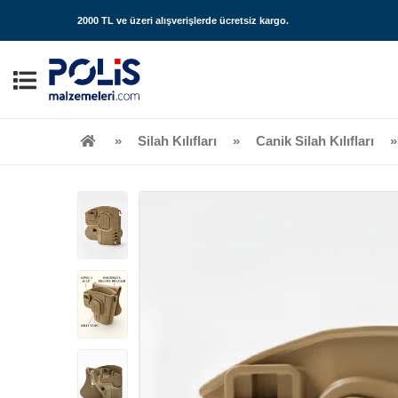
2000 TL ve üzeri alışverişlerde
ücretsiz kargo
.
Silah Kılıfları
Canik Silah Kılıfları