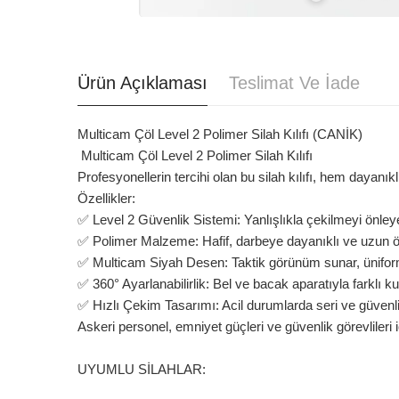
Ürün Açıklaması
Teslimat Ve İade
Multicam Çöl Level 2 Polimer Silah Kılıfı (CANİK)
Multicam Çöl Level 2 Polimer Silah Kılıfı
Profesyonellerin tercihi olan bu silah kılıfı, hem dayanık
Özellikler:
✅ Level 2 Güvenlik Sistemi: Yanlışlıkla çekilmeyi önleye
✅ Polimer Malzeme: Hafif, darbeye dayanıklı ve uzun ö
✅ Multicam Siyah Desen: Taktik görünüm sunar, ünifo
✅ 360° Ayarlanabilirlik: Bel ve bacak aparatıyla farklı 
✅ Hızlı Çekim Tasarımı: Acil durumlarda seri ve güvenli
Askeri personel, emniyet güçleri ve güvenlik görevliler
UYUMLU SİLAHLAR: