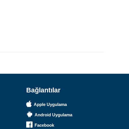
Safari Yapay Zeka Ürün Bulma Asistanı
Merhaba! Ben Akıllı Yapay Zeka
Asistanınız. Sitemizdeki binlerce
polis malzemesi, taktik giyim ve
ekipman arasından aradığınız
ürünü bulmanıza yardımcı
olabilirim. Ne aramıştınız? 👮‍♂️
Bağlantılar
Apple Uygulama
Android Uygulama
Facebook