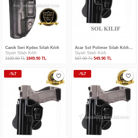
Canik Seri Kydex Silah Kılıfı
Acar Sol Polimer Silah Kılıfı Sar9 Seri
Siyah Silah Kılıfı
Siyah Silah Kılıfı
2199
.90
TL
1849
.90
TL
597
.90
TL
549
.90
TL
-%7
-%7