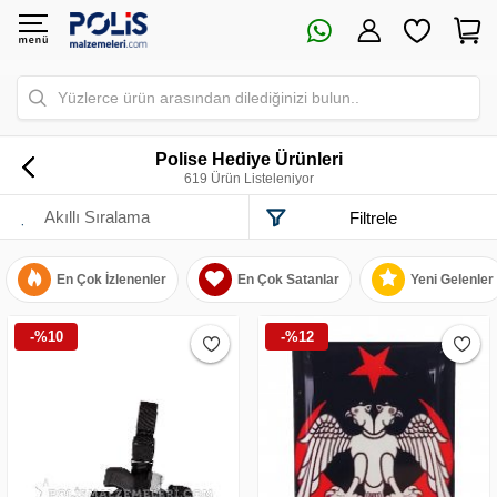
Yüzlerce ürün arasından dilediğinizi bulun..
Polise Hediye Ürünleri
619 Ürün Listeleniyor
Filtrele
En Çok İzlenenler
En Çok Satanlar
Yeni Gelenler
-%10
-%12