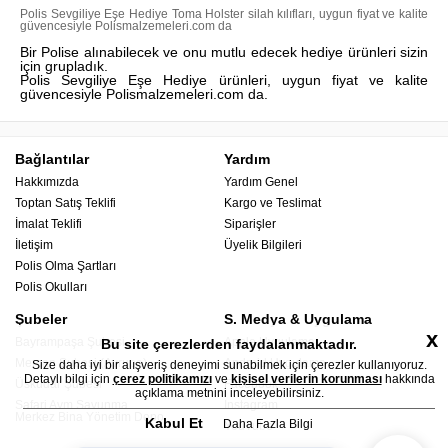
Polis Sevgiliye Eşe Hediye Toma Holster silah kılıfları, uygun fiyat ve kalite
güvencesiyle Polismalzemeleri.com da
Bir Polise alınabilecek ve onu mutlu edecek hediye ürünleri sizin
için grupladık.
Polis Sevgiliye Eşe Hediye ürünleri, uygun fiyat ve kalite
güvencesiyle Polismalzemeleri.com da.
Bağlantılar
Yardım
Hakkımızda
Yardım Genel
Toptan Satış Teklifi
Kargo ve Teslimat
İmalat Teklifi
Siparişler
İletişim
Üyelik Bilgileri
Polis Olma Şartları
Polis Okulları
Şubeler
S. Medya & Uygulama
x
Bayrampaşa Şubesi
Apple Uygulama
Bu site çerezlerden faydalanmaktadır.
Mercan Şubesi (Avrupa)
Android Uygulama
Size daha iyi bir alışveriş deneyimi sunabilmek için çerezler kullanıyoruz.
Detaylı bilgi için
çerez politikamızı
ve
kişisel verilerin korunması
hakkında
Üsküdar Şubesi
Facebook
açıklama metnini inceleyebilirsiniz.
Safari Avm Savunma
Instagram
Merkez Bina Yönetim Depo
Kabul Et
Daha Fazla Bilgi
YouTube