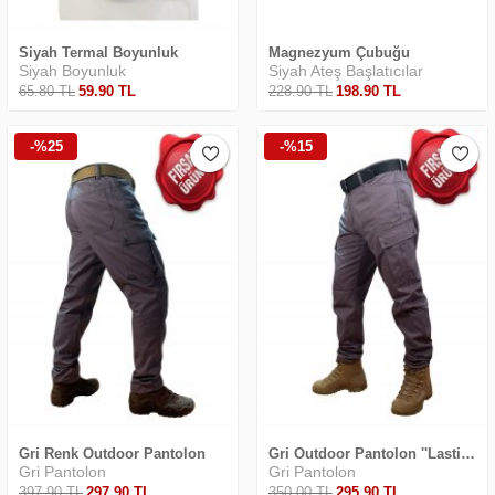
Siyah Termal Boyunluk
Magnezyum Çubuğu
Siyah Boyunluk
Siyah Ateş Başlatıcılar
65
.80
TL
59
.90
TL
228
.90
TL
198
.90
TL
Safari Yapay Zeka Ürün Bulma Asistanı
-%25
-%15
Merhaba! Ben Akıllı Yapay Zeka
Asistanınız. Sitemizdeki binlerce polis
malzemesi, taktik giyim ve ekipman
arasından aradığınız ürünü bulmanıza
yardımcı olabilirim. Ne aramıştınız? 👮‍♂️
Gri Renk Outdoor Pantolon
Gri Outdoor Pantolon ''Lastikli Paça''
Gri Pantolon
Gri Pantolon
397
.90
TL
297
.90
TL
350
.00
TL
295
.90
TL