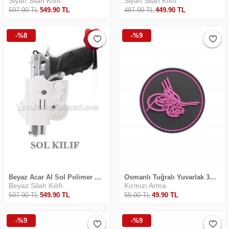
Siyah Silah Kılıfı
Siyah Silah Kılıfı
597
.90
TL
549
.90
TL
487
.90
TL
449
.90
TL
-%8
-%9
Beyaz Acar Al Sol Polimer Silah Kılıfı CZ-75 C-75 B
Osmanlı Tuğralı Yuvarlak 3D Silikon 7 PVC Arma
Beyaz Silah Kılıfı
Kırmızı Arma
597
.90
TL
549
.90
TL
55
.00
TL
49
.90
TL
-%9
-%9