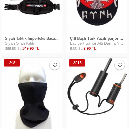
Siyah Taktik Imperteks Bacak Kılıfı
Çift Başlı Türk Yazılı Şarjör Altı Yapıştırma
Siyah Silah Kılıfı
Lacivert Şarjör Alti Damla Yapiştirma
389
.90
TL
349
.90
TL
9
.00
TL
7
.90
TL
-%8
-%13