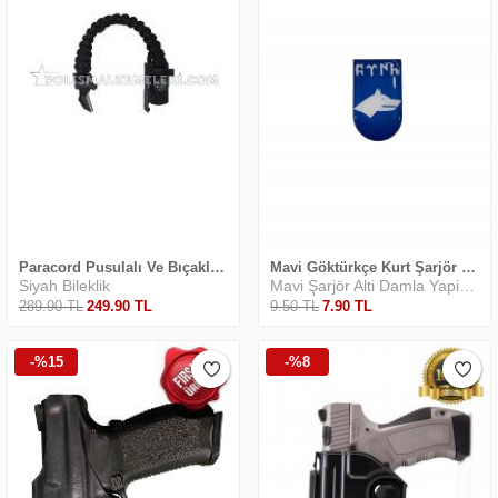
Paracord Pusulalı Ve Bıçaklı Siyah Safari Bileklik
Mavi Göktürkçe Kurt Şarjör Yapıştırma
Siyah Bileklik
Mavi Şarjör Alti Damla Yapiştirma
289
.90
TL
249
.90
TL
9
.50
TL
7
.90
TL
-%15
-%8