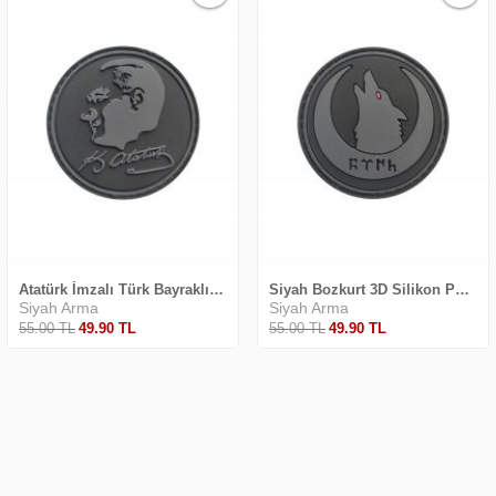
Atatürk İmzalı Türk Bayraklı 3D Silikon 6 PVC Arma
Siyah Bozkurt 3D Silikon PVC Arma
Siyah Arma
Siyah Arma
55
.00
TL
49
.90
TL
55
.00
TL
49
.90
TL