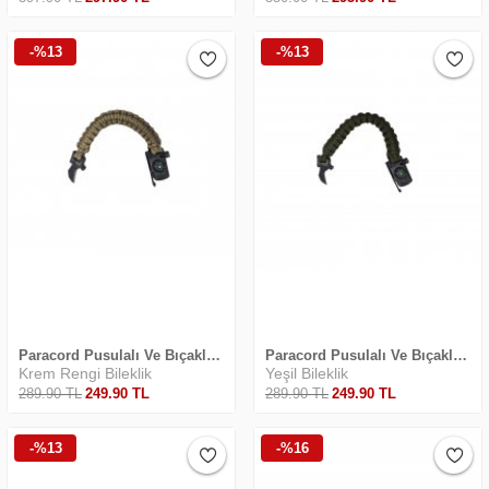
-%13
-%13
Paracord Pusulalı Ve Bıçaklı Krem Safari Bileklik
Paracord Pusulalı Ve Bıçaklı Haki Safari Bileklik
Krem Rengi Bileklik
Yeşil Bileklik
289
.90
TL
249
.90
TL
289
.90
TL
249
.90
TL
-%13
-%16