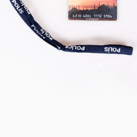
Safari Yapay Zeka Ürün Bulma Asistanı
Merhaba! Ben Akıllı Yapay Zeka
Asistanınız. Sitemizdeki binlerce polis
malzemesi, taktik giyim ve ekipman
arasından aradığınız ürünü bulmanıza
yardımcı olabilirim. Ne aramıştınız? 👮‍♂️