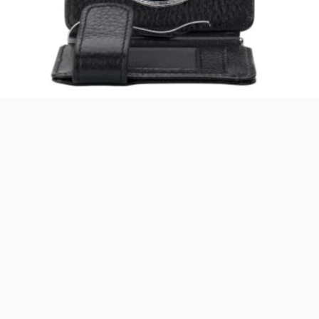
Asistanınız. Sitemizdeki binlerce polis
malzemesi, taktik giyim ve ekipman
arasından aradığınız ürünü bulmanıza
yardımcı olabilirim. Ne aramıştınız? 👮‍♂️