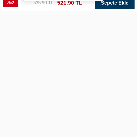
521.90 TL
535.90 TL
-%2
Sepete Ekle
Safari Deri Kartlık Gümrük Muhafaza Rozet
Ref: gmrk09902 Renk: Siyah Varyant: 255
Bu ürün sadece Emniyet Teşkilatı Personeli
tarafından alınabilir.
Bu ürünü alabilmek için,
1 - Sipariş adresi olarak Emniyet Genel Müdürlüğü ve bağlı merkez
yada taşra birimleri adresi verilmesi zorunludur.
2 - Sipariş teslimat esnasında Polis Kimliği ibrazı zorunludur.
Ürün Bilgileri