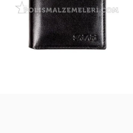
arasından aradığınız ürünü bulmanıza
yardımcı olabilirim. Ne aramıştınız? 👮‍♂️