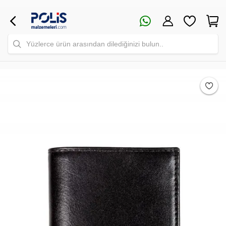
Yüzlerce ürün arasından dilediğinizi bulun..
Safari Yapay Zeka Ürün Bulma Asistanı
Merhaba! Ben Akıllı Yapay Zeka
Asistanınız. Sitemizdeki binlerce polis
malzemesi, taktik giyim ve ekipman