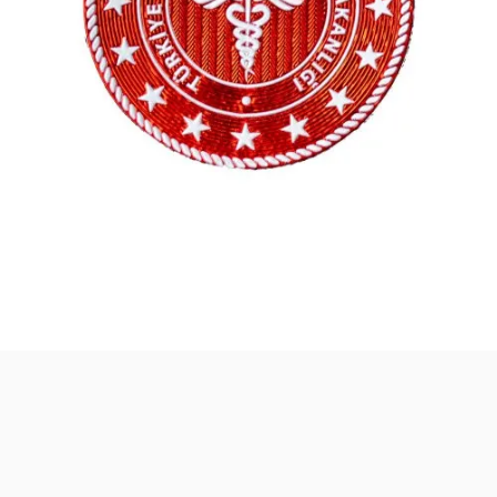
malzemesi, taktik giyim ve ekipman
arasından aradığınız ürünü bulmanıza
yardımcı olabilirim. Ne aramıştınız? 👮‍♂️