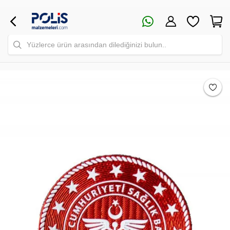
Yüzlerce ürün arasından dilediğinizi bulun..
Safari Yapay Zeka Ürün Bulma Asistanı
Merhaba! Ben Akıllı Yapay Zeka
Asistanınız. Sitemizdeki binlerce polis