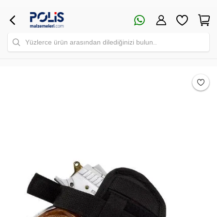
Yüzlerce ürün arasından dilediğinizi bulun..