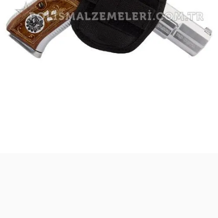
Safari Yapay Zeka Ürün Bulma Asistanı
Merhaba! Ben Akıllı Yapay Zeka
Asistanınız. Sitemizdeki binlerce polis
malzemesi, taktik giyim ve ekipman
arasından aradığınız ürünü bulmanıza
yardımcı olabilirim. Ne aramıştınız? 👮‍♂️