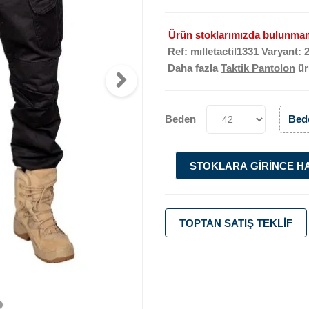
Ürün stoklarımızda bulunmam
Ref: mılletactil1331 Varyant: 
Daha fazla
Taktik Pantolon
ür
Beden
Bede
STOKLARA GIRINCE H
TOPTAN SATIŞ TEKLIF