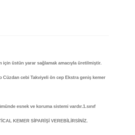
çin üstün yarar sağlamak amacıyla üretilmiştir.
e cep Cüzdan cebi Takviyeli ön cep Ekstra geniş kemer
lümünde esnek ve koruma sistemi vardır.1.sınıf
CTİCAL KEMER SİPARİŞİ VEREBİLİRSİNİZ.