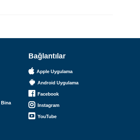
Safari Yapay Zeka Ürün Bulma Asistanı
Merhaba! Ben Akıllı Yapay Zeka
Asistanınız. Sitemizdeki binlerce
polis malzemesi, taktik giyim ve
ekipman arasından aradığınız
ürünü bulmanıza yardımcı
olabilirim. Ne aramıştınız? 👮‍♂️
Bağlantılar
Apple Uygulama
Android Uygulama
Facebook
 Bina
Instagram
YouTube