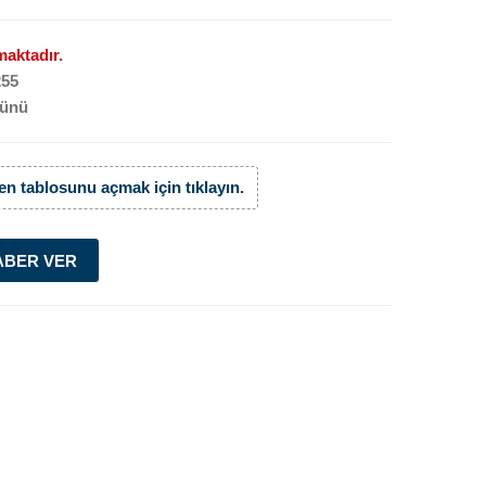
aktadır.
255
ünü
n tablosunu açmak için tıklayın.
ABER VER