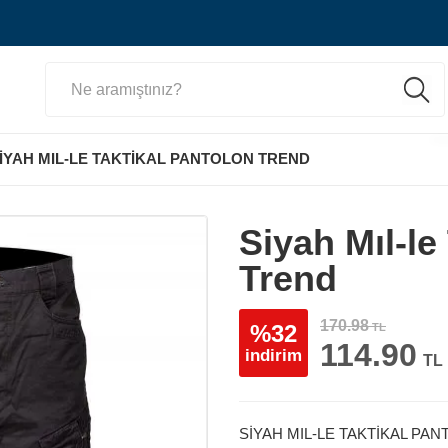
İYAH MIL-LE TAKTİKAL PANTOLON TREND
Siyah Mıl-le
Trend
170.98
%32
TL
114.90
indirim
TL
SİYAH MIL-LE TAKTİKAL PA