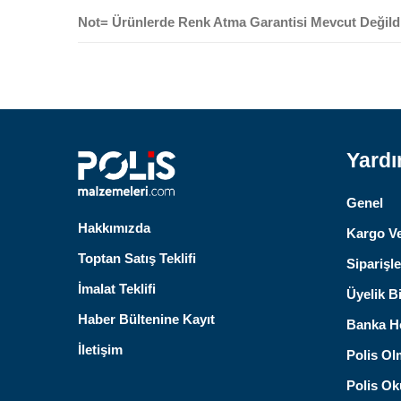
Not= Ürünlerde Renk Atma Garantisi Mevcut Değildi
Yard
Genel
Hakkımızda
Kargo Ve
Toptan Satış Teklifi
Siparişle
İmalat Teklifi
Üyelik Bi
Haber Bültenine Kayıt
Banka He
İletişim
Polis Ol
Polis Oku