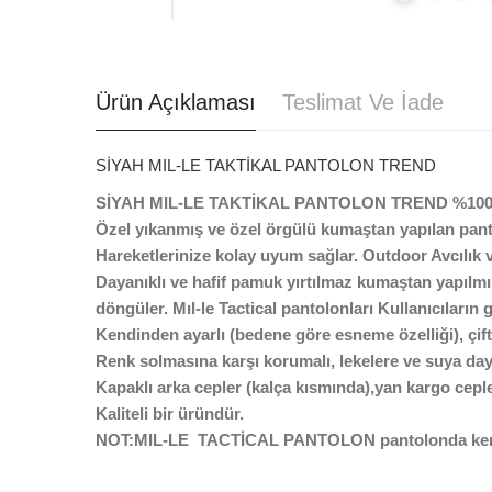
Ürün Açıklaması
Teslimat Ve İade
SİYAH MIL-LE TAKTİKAL PANTOLON TREND
SİYAH MIL-LE TAKTİKAL PANTOLON TREND %100
Özel yıkanmış ve özel örgülü kumaştan yapılan pan
Hareketlerinize kolay uyum sağlar. Outdoor Avcılık v
Dayanıklı ve hafif pamuk yırtılmaz kumaştan yapılmışt
döngüler. Mıl-le Tactical pantolonları Kullanıcıların ge
Kendinden ayarlı (bedene göre esneme özelliği), çift 
Renk solmasına karşı korumalı, lekelere ve suya dayanı
Kapaklı arka cepler (kalça kısmında),yan kargo cepl
Kaliteli bir üründür.
NOT:MIL-LE TACTİCAL PANTOLON pantolonda kemer