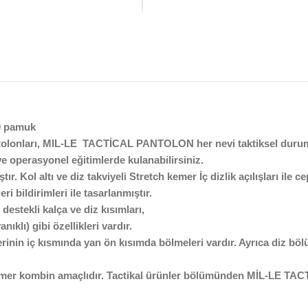
 pamuk
tolonları, MIL-LE TACTİCAL PANTOLON her nevi taktiksel durum i
e operasyonel eğitimlerde kulanabilirsiniz.
ır. Kol altı ve diz takviyeli Stretch kemer İç dizlik açılışları il
ri bildirimleri ile tasarlanmıştır.
destekli kalça ve diz kısımları,
klı) gibi özellikleri vardır.
erinin iç kısmında yan ön kısımda bölmeleri vardır. Ayrıca diz bö
 kombin amaçlıdır. Tactikal ürünler bölümünden MİL-LE TA