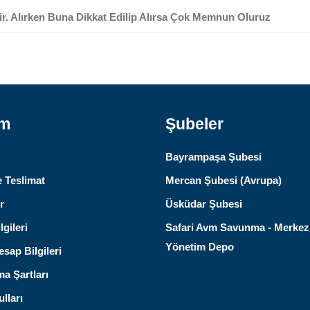
r. Alırken Buna Dikkat Edilip Alırsa Çok Memnun Oluruz
ım
Şubeler
Bayrampaşa Şubesi
 Teslimat
Mercan Şubesi (Avrupa)
r
Üsküdar Şubesi
lgileri
Safari Avm Savunma - Merkez
Yönetim Depo
sap Bilgileri
ma Şartları
lları