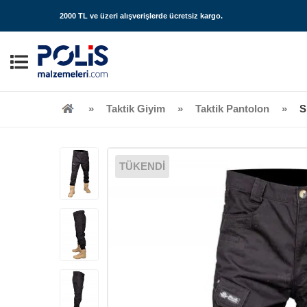
2000 TL ve üzeri alışverişlerde
ücretsiz kargo
.
Taktik Giyim
Taktik Pantolon
S
TÜKENDİ