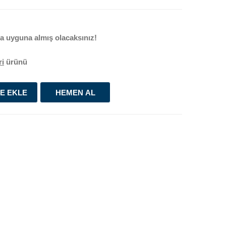
 uyguna almış olacaksınız!
ri
ürünü
E EKLE
HEMEN AL