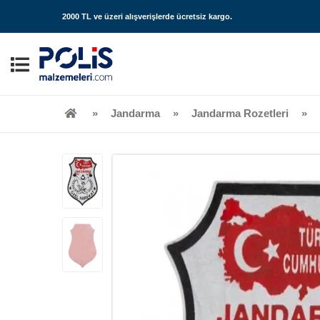
2000 TL ve üzeri alışverişlerde
ücretsiz kargo
.
Jandarma
Jandarma Rozetleri